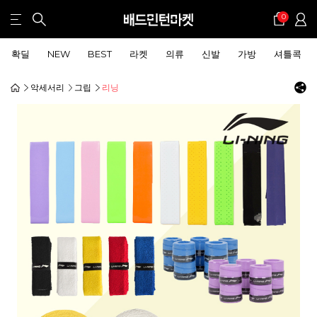
0
확딜
NEW
BEST
라켓
의류
신발
가방
셔틀콕
악세서리
그립
리닝