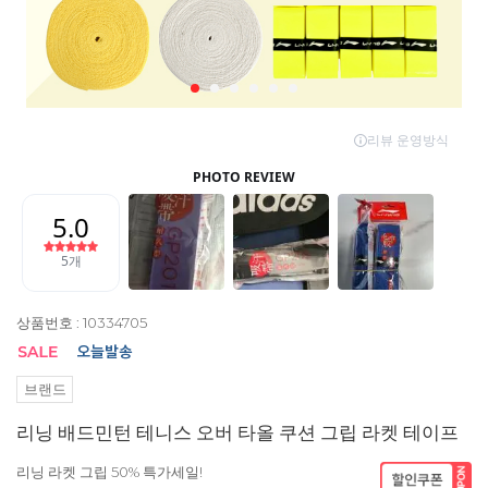
상품번호 : 10334705
브랜드
리닝 배드민턴 테니스 오버 타올 쿠션 그립 라켓 테이프
리닝 라켓 그립 50% 특가세일!