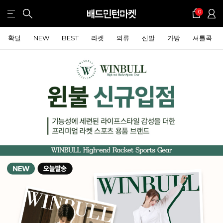
0
확딜
NEW
BEST
라켓
의류
신발
가방
셔틀콕