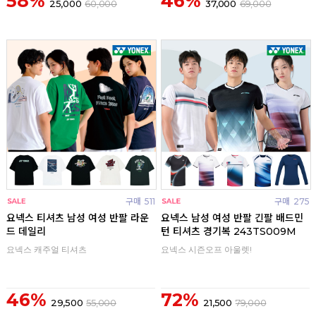
58%
46%
25,000
60,000
37,000
69,000
구매
511
구매
275
요넥스 티셔츠 남성 여성 반팔 라운
요넥스 남성 여성 반팔 긴팔 배드민
드 데일리
턴 티셔츠 경기복 243TS009M
요넥스 캐주얼 티셔츠
요넥스 시즌오프 아울렛!
46%
72%
29,500
55,000
21,500
79,000