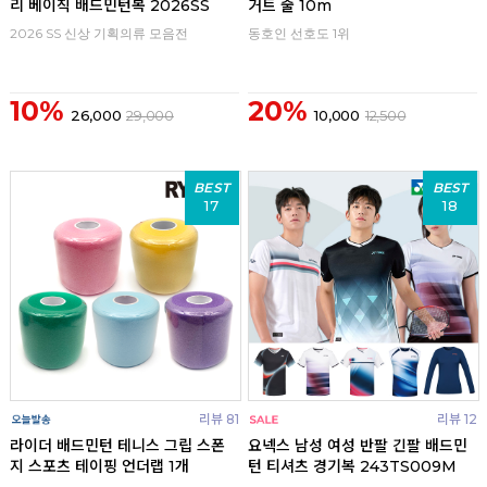
리 베이직 배드민턴복 2026SS
거트 줄 10m
2026 SS 신상 기획의류 모음전
동호인 선호도 1위
10%
20%
26,000
29,000
10,000
12,500
BEST
BEST
17
18
리뷰 81
리뷰 12
라이더 배드민턴 테니스 그립 스폰
요넥스 남성 여성 반팔 긴팔 배드민
지 스포츠 테이핑 언더랩 1개
턴 티셔츠 경기복 243TS009M