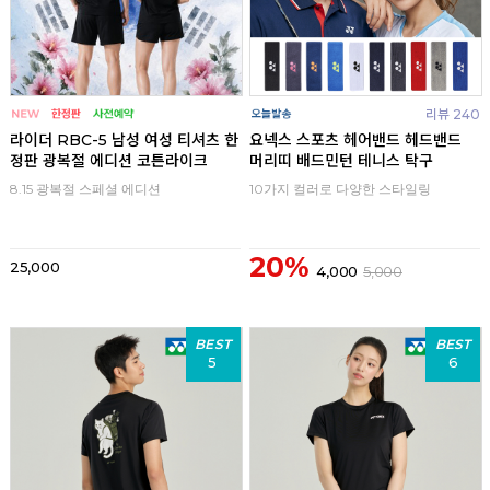
리뷰 240
라이더 RBC-5 남성 여성 티셔츠 한
요넥스 스포츠 헤어밴드 헤드밴드
정판 광복절 에디션 코튼라이크
머리띠 배드민턴 테니스 탁구
8.15 광복절 스페셜 에디션
10가지 컬러로 다양한 스타일링
20%
25,000
4,000
5,000
BEST
BEST
5
6