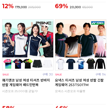
12%
69%
179,000
205,000
20,000
65,000
구매
30
구매
114
패기앤코 남성 여성 티셔츠 반바지
요넥스 티셔츠 남성 여성 반팔 긴팔
반팔 게임웨어 배드민턴복
게임웨어 253TS017M
시즌오프 25,000원 균일가!
요넥스 시즌오프 아울렛