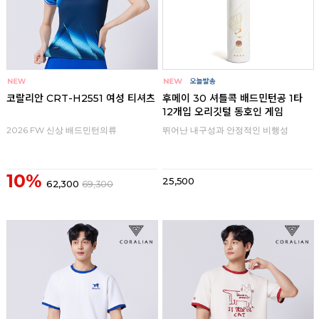
코랄리안 CRT-H2551 여성 티셔츠
후메이 30 셔틀콕 배드민턴공 1타
12개입 오리깃털 동호인 게임
2026 FW 신상 배드민턴의류
뛰어난 내구성과 안정적인 비행성
10%
25,500
62,300
69,300