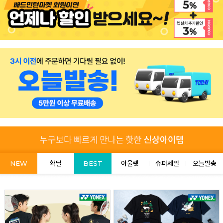
NEW
확딜
BEST
아울렛
슈퍼세일
오늘발송