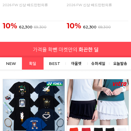
2026 FW 신상 배드민턴의류
2026 FW 신상 배드민턴의류
10%
10%
62,300
69,300
62,300
69,300
NEW
확딜
BEST
아울렛
슈퍼세일
오늘발송