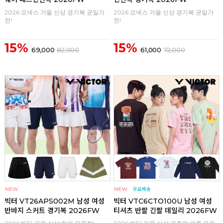
2026 요넥스 가을 신상 경기복 균일가
2026 요넥스 가을 신상 경기복 균일가
전!
전!
15%
15%
69,000
82,000
61,000
72,000
구매
0
구매
0
빅터 VT26APS002M 남성 여성
빅터 VTC6CTO100U 남성 여성
반바지 스커트 경기복 2026FW
티셔츠 반팔 긴팔 데일리 2026FW