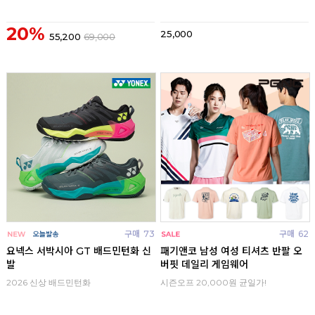
20%
25,000
55,200
69,000
구매
73
구매
62
요넥스 서박시아 GT 배드민턴화 신
패기앤코 남성 여성 티셔츠 반팔 오
발
버핏 데일리 게임웨어
2026 신상 배드민턴화
시즌오프 20,000원 균일가!