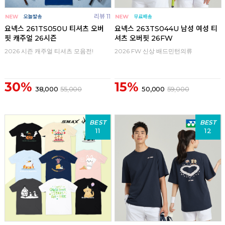
리뷰 11
요넥스 261TS050U 티셔츠 오버
요넥스 263TS044U 남성 여성 티
핏 캐주얼 26시즌
셔츠 오버핏 26FW
2026 시즌 캐주얼 티셔츠 모음전!
2026 FW 신상 배드민턴의류
30%
15%
38,000
55,000
50,000
59,000
BEST
BEST
11
12