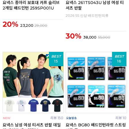
요넥스 종아리 보호대 카프 슬리브
요넥스 261TS043U 남성 여성 티
2개입 배드민턴 259SP001U
셔츠 반팔
2026 SS 신상 배드민턴의류
20%
23,200
29,000
30%
38,000
55,000
BEST
BEST
15
16
리뷰 150
리뷰 10
요넥스 남성 여성 티셔츠 반팔 데일
요넥스 BG80 배드민턴라켓 스트링