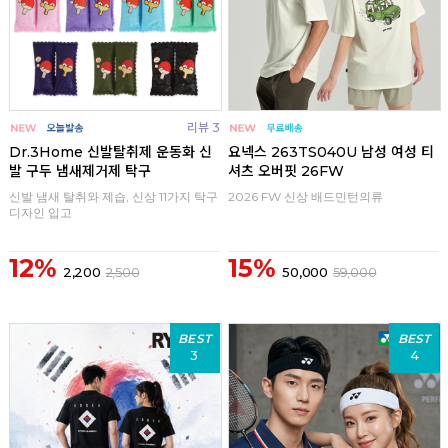
리뷰 3
Dr.3Home 신발탈취제 운동화 신
요넥스 263TS040U 남성 여성 티
발 구두 냄새제거제 탁구
셔츠 오버핏 26FW
신발 냄새 탈취와 제습, 신상 11가지 탁구
2026 FW 신상 배드민턴의류
디자인 입고
12%
15%
2,200
2,500
50,000
59,000
BEST
BEST
3
4