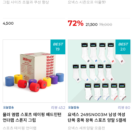
그립 사이즈 조절과 쿠션 향상
요넥스 시즌오프 아울렛!
72%
4,500
21,500
79,000
BEST
BEST
19
20
리뷰 452
리뷰 80
뮬러 엠랩 스포츠 테이핑 배드민턴
요넥스 249SN003M 남성 여성
언더랩 스폰지 그립
단목 중목 장목 스포츠 양말 5켤레
스포츠 테이핑 언더랩
요넥스 세트양말 모음전