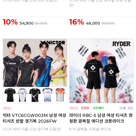
2026 빅터 가을 신상 하의 모음전!
2026 빅터 가을 신상 캐주얼 의류 모음
전!
10%
16%
54,900
61,000
46,000
55,000
구매
0
구매
381
빅터 VTC6CGW003M 남성 여성
라이더 RBC-5 남성 여성 티셔츠 한
티셔츠 반팔 경기복 2026FW
정판 광복절 에디션 코튼라이크
2026 빅터 가을 신상 경기복 모음전!
8.15 광복절 스페셜 에디션