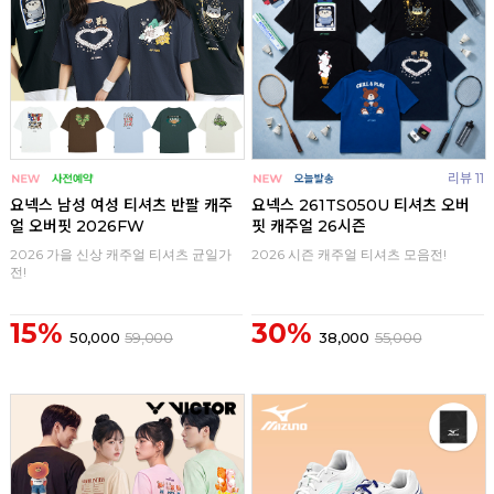
리뷰 11
요넥스 남성 여성 티셔츠 반팔 캐주
요넥스 261TS050U 티셔츠 오버
얼 오버핏 2026FW
핏 캐주얼 26시즌
2026 가을 신상 캐주얼 티셔츠 균일가
2026 시즌 캐주얼 티셔츠 모음전!
전!
15%
30%
50,000
59,000
38,000
55,000