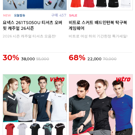
구매
457
구매
0
요넥스 261TS050U 티셔츠 오버
비트로 스커트 배드민턴복 탁구복
핏 캐주얼 26시즌
게임웨어
2026 시즌 캐주얼 티셔츠 모음전!
비트로 여성 하의 기간한정 특가세일!
30%
68%
38,000
55,000
22,000
70,000