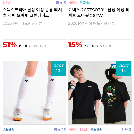
리뷰 3
스맥스코리아 남성 여성 공용 티셔
요넥스 263TS039U 남성 여성 티
츠 세미 오버핏 코튼라이크
셔츠 오버핏 26FW
2026 신상 배드민턴의류
2026 FW 신상 배드민턴의류
51%
15%
19,000
39,000
50,000
59,000
BEST
BEST
13
14
리뷰 25
리뷰 3