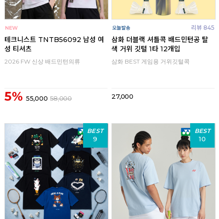
리뷰 845
테크니스트 TNTB56092 남성 여
삼화 더블랙 셔틀콕 배드민턴공 탈
성 티셔츠
색 거위 깃털 1타 12개입
2026 FW 신상 배드민턴의류
삼화 BEST 게임용 거위깃털콕
5%
27,000
55,000
58,000
BEST
BEST
9
10