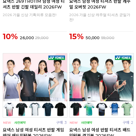
요넥스 269TR011M 남성 여성 티
요넥스 남성 여성 티셔츠 반팔 캐주
셔츠 반팔 긴팔 데일리 2026FW
얼 오버핏 2026FW
2026 가을 신상 기획의류 모음전!
2026 가을 신상 캐주얼 티셔츠 균일가
전!
10%
15%
26,000
29,000
50,000
59,000
구매
3
구매
2
요넥스 남성 여성 티셔츠 반팔 게임
요넥스 남성 여성 반팔 티셔츠 배드
웨어 배드민턴복 2026FW
민턴복 경기복 2026FW