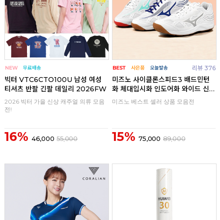
리뷰 376
빅터 VTC6CTO100U 남성 여성
미즈노 사이클론스피드3 배드민턴
티셔츠 반팔 긴팔 데일리 2026FW
화 체대입시화 인도어화 와이드 신
발
2026 빅터 가을 신상 캐주얼 의류 모음
미즈노 베스트 셀러 상품 모음전
전!
16%
15%
46,000
55,000
75,000
89,000