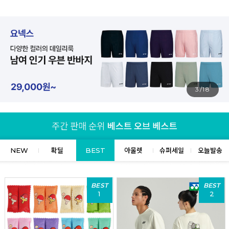
4/18
NEW
확딜
BEST
아울렛
슈퍼세일
오늘발송
BEST
BEST
1
2