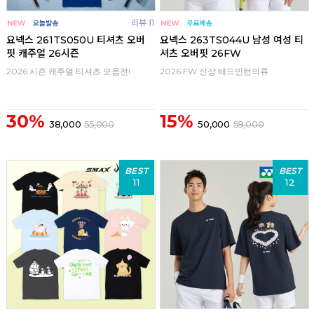
리뷰 11
요넥스 261TS050U 티셔츠 오버
요넥스 263TS044U 남성 여성 티
핏 캐주얼 26시즌
셔츠 오버핏 26FW
2026 시즌 캐주얼 티셔츠 모음전!
2026 FW 신상 배드민턴의류
30%
15%
38,000
55,000
50,000
59,000
BEST
BEST
11
12