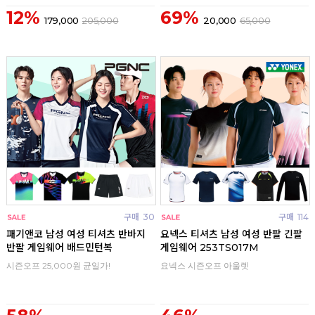
12%
69%
179,000
205,000
20,000
65,000
구매
30
구매
114
패기앤코 남성 여성 티셔츠 반바지
요넥스 티셔츠 남성 여성 반팔 긴팔
반팔 게임웨어 배드민턴복
게임웨어 253TS017M
시즌오프 25,000원 균일가!
요넥스 시즌오프 아울렛