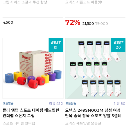
그립 사이즈 조절과 쿠션 향상
요넥스 시즌오프 아울렛!
72%
4,500
21,500
79,000
BEST
BEST
19
20
리뷰 452
리뷰 80
뮬러 엠랩 스포츠 테이핑 배드민턴
요넥스 249SN003M 남성 여성
언더랩 스폰지 그립
단목 중목 장목 스포츠 양말 5켤레
스포츠 테이핑 언더랩
요넥스 세트양말 모음전