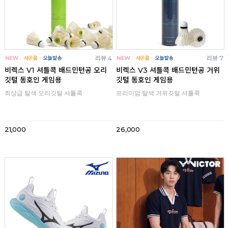
리뷰 4
리뷰 7
비렉스 V1 셔틀콕 배드민턴공 오리
비렉스 V3 셔틀콕 배드민턴공 거위
깃털 동호인 게임용
깃털 동호인 게임용
최상급 탈색 오리깃털 셔틀콕
프리미엄 탈색 거위깃털 셔틀콕
21,000
26,000