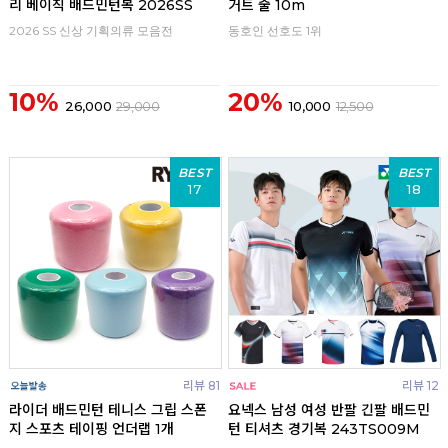
리 베이직 배드민턴복 2026SS
거트 줄 10m
2026 SS 신상 기획의류 모음전
동호인 선호도 1위
10%
20%
26,000
29,000
10,000
12,500
BEST
BEST
17
18
리뷰 81
리뷰 12
라이더 배드민턴 테니스 그립 스폰
요넥스 남성 여성 반팔 긴팔 배드민
지 스포츠 테이핑 언더랩 1개
턴 티셔츠 경기복 243TS009M