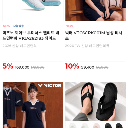
미즈노 웨이브 루미너스 엘리트 배
빅터 VTC6CPK001M 남성 티셔
드민턴화 V1GA262183 와이드
츠
2026 신상 배드민턴화
2026 FW 신상 배드민턴의류
5%
10%
169,000
179,000
59,400
66,000