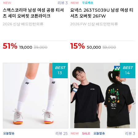
리뷰 3
스맥스코리아 남성 여성 공용 티셔
요넥스 263TS039U 남성 여성 티
츠 세미 오버핏 코튼라이크
셔츠 오버핏 26FW
2026 신상 배드민턴의류
2026 FW 신상 배드민턴의류
51%
15%
19,000
39,000
50,000
59,000
BEST
BEST
13
14
리뷰 25
리뷰 3