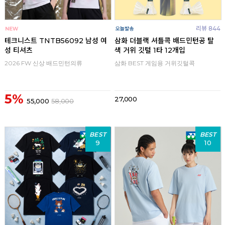
리뷰 844
테크니스트 TNTB56092 남성 여
삼화 더블랙 셔틀콕 배드민턴공 탈
성 티셔츠
색 거위 깃털 1타 12개입
2026 FW 신상 배드민턴의류
삼화 BEST 게임용 거위깃털콕
5%
27,000
55,000
58,000
BEST
BEST
9
10