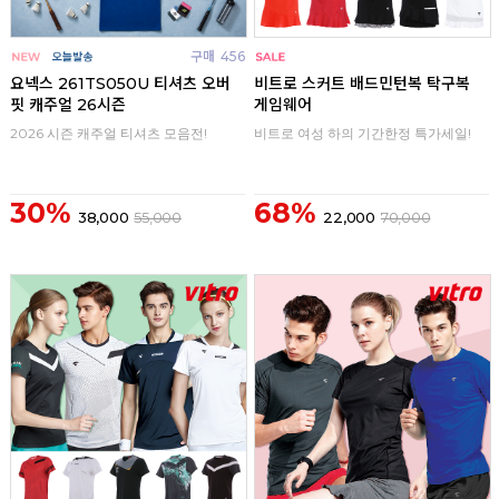
구매
456
구매
0
요넥스 261TS050U 티셔츠 오버
비트로 스커트 배드민턴복 탁구복
핏 캐주얼 26시즌
게임웨어
2026 시즌 캐주얼 티셔츠 모음전!
비트로 여성 하의 기간한정 특가세일!
30%
68%
38,000
55,000
22,000
70,000