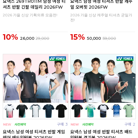
요넥스 269TR011M 남성 여성 티
요넥스 남성 여성 티셔츠 반팔 캐주
셔츠 반팔 긴팔 데일리 2026FW
얼 오버핏 2026FW
2026 가을 신상 기획의류 모음전!
2026 가을 신상 캐주얼 티셔츠 균일가
전!
10%
15%
26,000
29,000
50,000
59,000
구매
3
구매
2
요넥스 남성 여성 티셔츠 반팔 게임
요넥스 남성 여성 반팔 티셔츠 배드
웨어 배드민턴복 2026FW
민턴복 경기복 2026FW