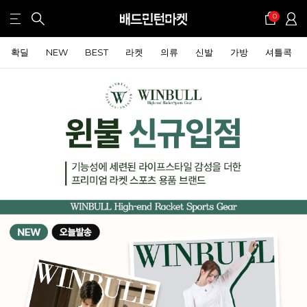
0
확딜
NEW
BEST
라켓
의류
신발
가방
셔틀콕