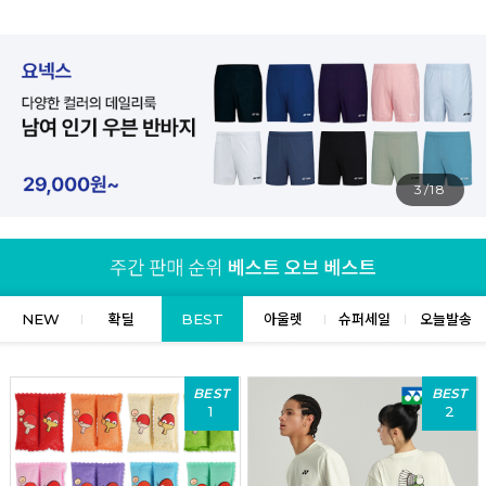
4/18
NEW
확딜
BEST
아울렛
슈퍼세일
오늘발송
BEST
BEST
1
2