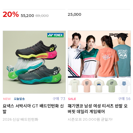
20%
25,000
55,200
69,000
구매
73
구매
56
요넥스 서박시아 GT 배드민턴화 신
패기앤코 남성 여성 티셔츠 반팔 오
발
버핏 데일리 게임웨어
2026 신상 배드민턴화
시즌오프 20,000원 균일가!