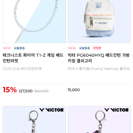
테크니스트 파이어 T1-Z 게임 배드
빅터 PG6040HYQ 배드민턴 가방
민턴라켓
키링 열쇠고리
2026 신상 배드민턴라켓
빅터 X 황야총(Huang Yaqiong) 콜라보
15%
15,000
127,500
150,000