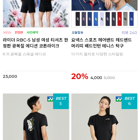
리뷰 240
라이더 RBC-5 남성 여성 티셔츠 한
요넥스 스포츠 헤어밴드 헤드밴드
정판 광복절 에디션 코튼라이크
머리띠 배드민턴 테니스 탁구
8.15 광복절 스페셜 에디션
10가지 컬러로 다양한 스타일링
20%
25,000
4,000
5,000
BEST
BEST
5
6