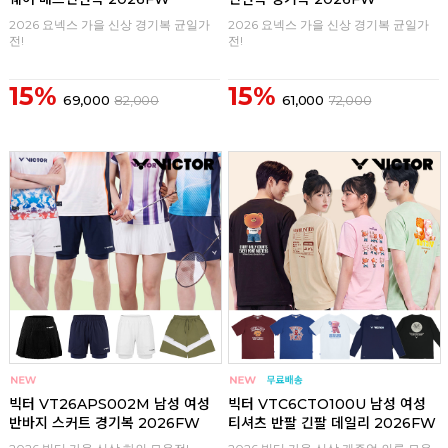
2026 요넥스 가을 신상 경기복 균일가
2026 요넥스 가을 신상 경기복 균일가
전!
전!
15%
15%
69,000
82,000
61,000
72,000
구매
0
구매
0
빅터 VT26APS002M 남성 여성
빅터 VTC6CTO100U 남성 여성
반바지 스커트 경기복 2026FW
티셔츠 반팔 긴팔 데일리 2026FW