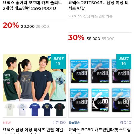
요넥스 종아리 보호대 카프 슬리브
요넥스 261TS043U 남성 여성 티
2개입 배드민턴 259SP001U
셔츠 반팔
2026 SS 신상 배드민턴의류
20%
23,200
29,000
30%
38,000
55,000
BEST
BEST
15
16
리뷰 150
리뷰 10
요넥스 남성 여성 티셔츠 반팔 데일
요넥스 BG80 배드민턴라켓 스트링