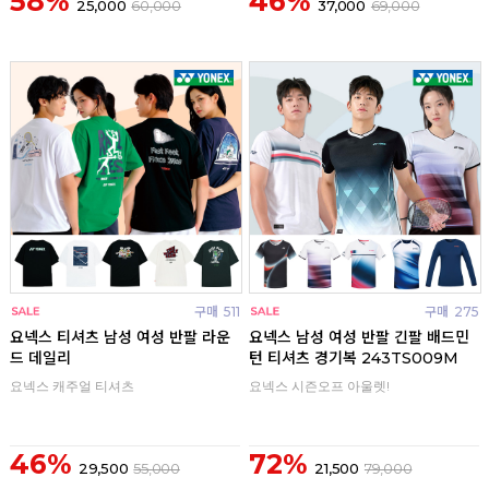
58%
46%
25,000
60,000
37,000
69,000
구매
511
구매
275
요넥스 티셔츠 남성 여성 반팔 라운
요넥스 남성 여성 반팔 긴팔 배드민
드 데일리
턴 티셔츠 경기복 243TS009M
요넥스 캐주얼 티셔츠
요넥스 시즌오프 아울렛!
46%
72%
29,500
55,000
21,500
79,000