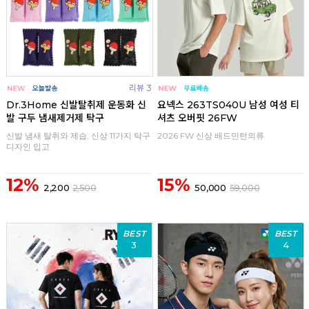
리뷰 3
Dr.3Home 신발탈취제 운동화 신
요넥스 263TS040U 남성 여성 티
발 구두 냄새제거제 탁구
셔츠 오버핏 26FW
신발 냄새 탈취와 제습, 신상 11가지 탁구
2026 FW 신상 배드민턴의류
디자인 입고
12%
15%
2,200
2,500
50,000
59,000
BEST
BEST
3
4