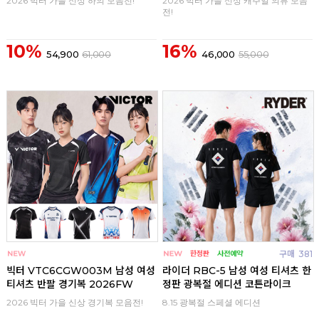
2026 빅터 가을 신상 하의 모음전!
2026 빅터 가을 신상 캐주얼 의류 모음
전!
10%
16%
54,900
61,000
46,000
55,000
구매
0
구매
381
빅터 VTC6CGW003M 남성 여성
라이더 RBC-5 남성 여성 티셔츠 한
티셔츠 반팔 경기복 2026FW
정판 광복절 에디션 코튼라이크
2026 빅터 가을 신상 경기복 모음전!
8.15 광복절 스페셜 에디션