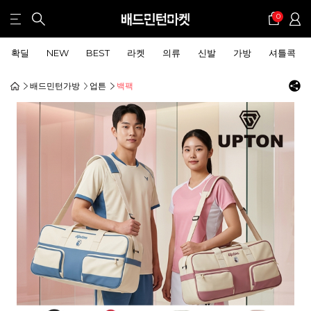
0
확딜
NEW
BEST
라켓
의류
신발
가방
셔틀콕
배드민턴가방
업튼
백팩