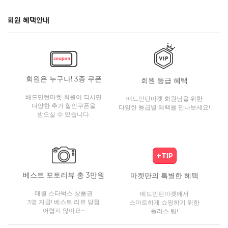
회원 혜택안내
회원은 누구나! 3종 쿠폰
회원 등급 혜택
배드민턴마켓 회원이 되시면
배드민턴마켓 회원님을 위한
다양한 추가 할인쿠폰을
다양한 등급별 혜택을 만나보세요!
받으실 수 있습니다.
베스트 포토리뷰 총 3만원
마켓만의 특별한 혜택
매월 스타벅스 상품권
배드민턴마켓에서
3명 지급! 베스트 리뷰 당첨
스마트하게 쇼핑하기 위한
어렵지 않아요~
플러스 팁!