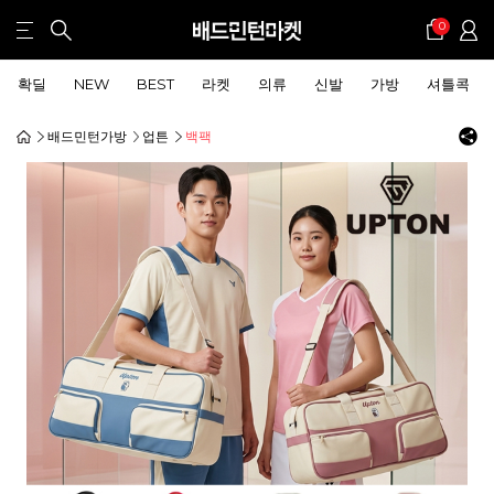
0
확딜
NEW
BEST
라켓
의류
신발
가방
셔틀콕
배드민턴가방
업튼
백팩