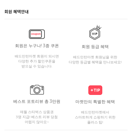
회원 혜택안내
회원은 누구나! 3종 쿠폰
회원 등급 혜택
배드민턴마켓 회원이 되시면
배드민턴마켓 회원님을 위한
다양한 추가 할인쿠폰을
다양한 등급별 혜택을 만나보세요!
받으실 수 있습니다.
베스트 포토리뷰 총 3만원
마켓만의 특별한 혜택
매월 스타벅스 상품권
배드민턴마켓에서
3명 지급! 베스트 리뷰 당첨
스마트하게 쇼핑하기 위한
어렵지 않아요~
플러스 팁!