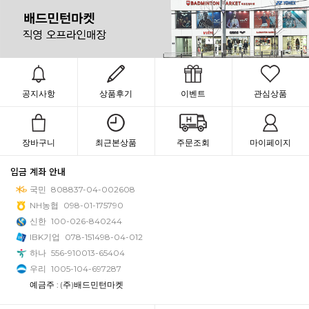
공지사항
상품후기
이벤트
관심상품
장바구니
최근본상품
주문조회
마이페이지
입금 계좌 안내
국민
808837-04-002608
NH농협
098-01-175790
신한
100-026-840244
IBK기업
078-151498-04-012
하나
556-910013-65404
우리
1005-104-697287
예금주 : (주)배드민턴마켓