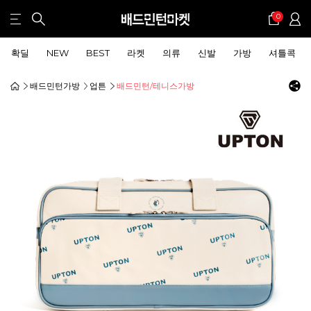
0
확딜
NEW
BEST
라켓
의류
신발
가방
셔틀콕
배드민턴가방
업튼
배드민턴/테니스가방