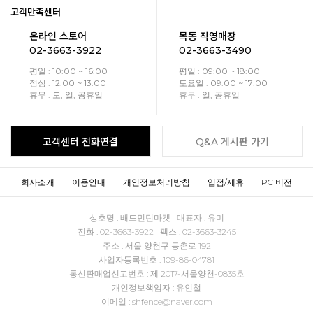
고객만족센터
온라인 스토어
목동 직영매장
02-3663-3922
02-3663-3490
평일 : 10:00 ~ 16:00
평일 : 09:00 ~ 18:00
점심 : 12:00 ~ 13:00
토요일 : 09:00 ~ 17:00
휴무 : 토, 일, 공휴일
휴무 : 일, 공휴일
고객센터 전화연결
Q&A 게시판 가기
회사소개
이용안내
개인정보처리방침
입점/제휴
PC 버전
상호명 : 배드민턴마켓 대표자 : 유미
전화 : 02-3663-3922 팩스 : 02-3663-3245
주소 : 서울 양천구 등촌로 192
사업자등록번호 : 109-86-04781
통신판매업신고번호 : 제 2017-서울양천-0835호
개인정보책임자 : 유인철
이메일 : shfence@naver.com