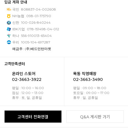
입금 계좌 안내
국민
808837-04-002608
NH농협
098-01-175790
신한
100-026-840244
IBK기업
078-151498-04-012
하나
556-910013-65404
우리
1005-104-697287
예금주 : (주)배드민턴마켓
고객만족센터
온라인 스토어
목동 직영매장
02-3663-3922
02-3663-3490
평일 : 10:00 ~ 16:00
평일 : 09:00 ~ 18:00
점심 : 12:00 ~ 13:00
토요일 : 09:00 ~ 17:00
휴무 : 토, 일, 공휴일
휴무 : 일, 공휴일
고객센터 전화연결
Q&A 게시판 가기