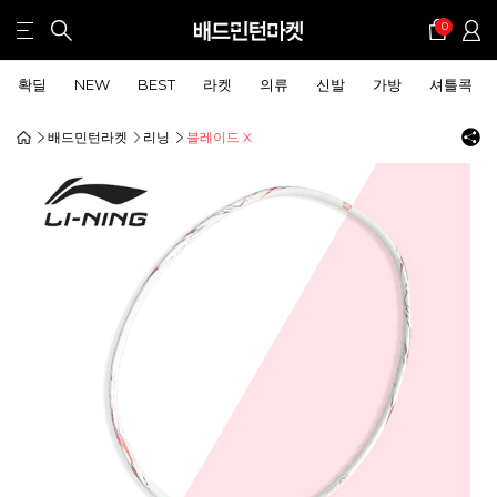
0
확딜
NEW
BEST
라켓
의류
신발
가방
셔틀콕
배드민턴라켓
리닝
블레이드 X