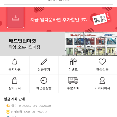
공지사항
상품후기
이벤트
관심상품
장바구니
최근본상품
주문조회
마이페이지
입금 계좌 안내
국민
808837-04-002608
NH농협
098-01-175790