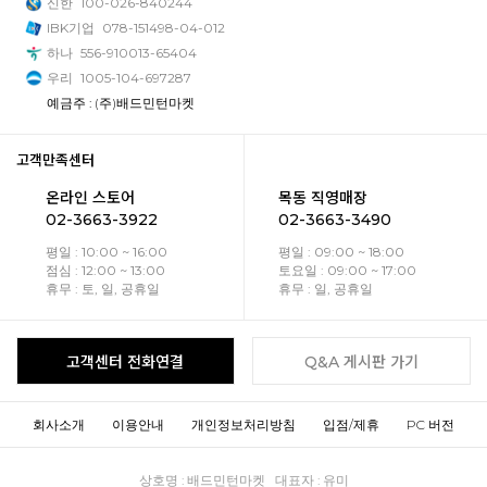
신한
100-026-840244
IBK기업
078-151498-04-012
하나
556-910013-65404
우리
1005-104-697287
예금주 : (주)배드민턴마켓
고객만족센터
온라인 스토어
목동 직영매장
02-3663-3922
02-3663-3490
평일 : 10:00 ~ 16:00
평일 : 09:00 ~ 18:00
점심 : 12:00 ~ 13:00
토요일 : 09:00 ~ 17:00
휴무 : 토, 일, 공휴일
휴무 : 일, 공휴일
고객센터 전화연결
Q&A 게시판 가기
회사소개
이용안내
개인정보처리방침
입점/제휴
PC 버전
상호명 : 배드민턴마켓 대표자 : 유미