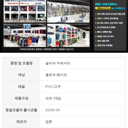
품명 및 모델명
슬리퍼 악세사리
색상
옐로우/화이트
재질
PVC/고무
제품구성
파츠 1개입
동일모델의 출시년월
2026-05
제조자
업튼