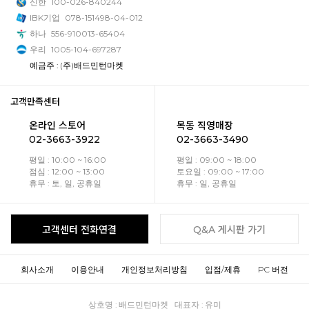
신한
100-026-840244
IBK기업
078-151498-04-012
하나
556-910013-65404
우리
1005-104-697287
예금주 : (주)배드민턴마켓
고객만족센터
온라인 스토어
목동 직영매장
02-3663-3922
02-3663-3490
평일 : 10:00 ~ 16:00
평일 : 09:00 ~ 18:00
점심 : 12:00 ~ 13:00
토요일 : 09:00 ~ 17:00
휴무 : 토, 일, 공휴일
휴무 : 일, 공휴일
고객센터 전화연결
Q&A 게시판 가기
회사소개
이용안내
개인정보처리방침
입점/제휴
PC 버전
상호명 : 배드민턴마켓 대표자 : 유미