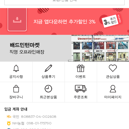
공지사항
상품후기
이벤트
관심상품
장바구니
최근본상품
주문조회
마이페이지
입금 계좌 안내
국민
808837-04-002608
NH농협
098-01-175790