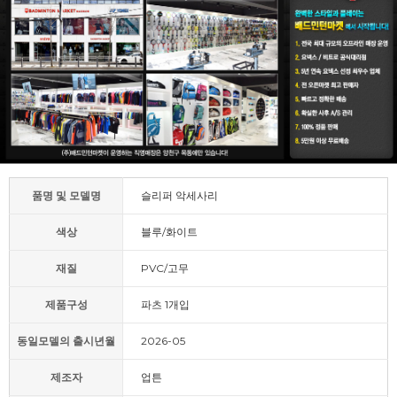
품명 및 모델명
슬리퍼 악세사리
색상
블루/화이트
재질
PVC/고무
제품구성
파츠 1개입
동일모델의 출시년월
2026-05
제조자
업튼