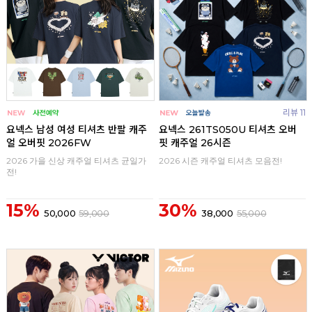
리뷰 11
요넥스 남성 여성 티셔츠 반팔 캐주
요넥스 261TS050U 티셔츠 오버
얼 오버핏 2026FW
핏 캐주얼 26시즌
2026 가을 신상 캐주얼 티셔츠 균일가
2026 시즌 캐주얼 티셔츠 모음전!
전!
15%
30%
50,000
59,000
38,000
55,000