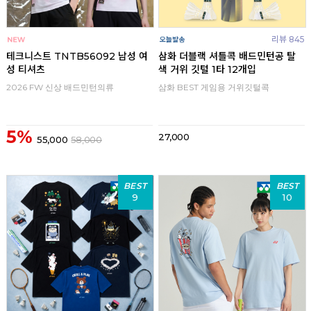
리뷰 845
테크니스트 TNTB56092 남성 여
삼화 더블랙 셔틀콕 배드민턴공 탈
성 티셔츠
색 거위 깃털 1타 12개입
2026 FW 신상 배드민턴의류
삼화 BEST 게임용 거위깃털콕
5%
27,000
55,000
58,000
BEST
BEST
9
10