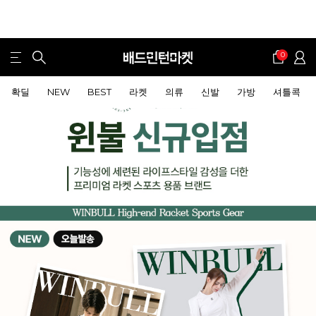
0
확딜
NEW
BEST
라켓
의류
신발
가방
셔틀콕