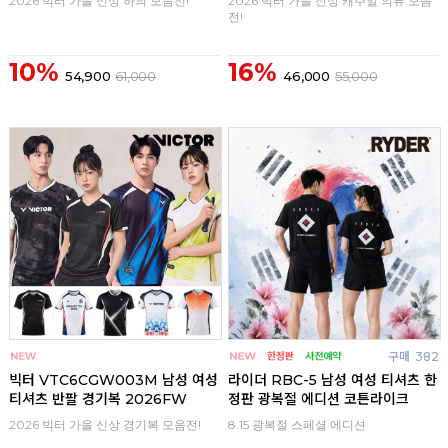
2026 빅터 가을 신상 하의 모음전!
2026 빅터 가을 신상 캐주얼 의류 모음
전!
10%
16%
54,900
61,000
46,000
55,000
구매
0
구매
382
빅터 VTC6CGW003M 남성 여성
라이더 RBC-5 남성 여성 티셔츠 한
티셔츠 반팔 경기복 2026FW
정판 광복절 에디션 코튼라이크
2026 빅터 가을 신상 경기복 모음전!
8.15 광복절 스페셜 에디션