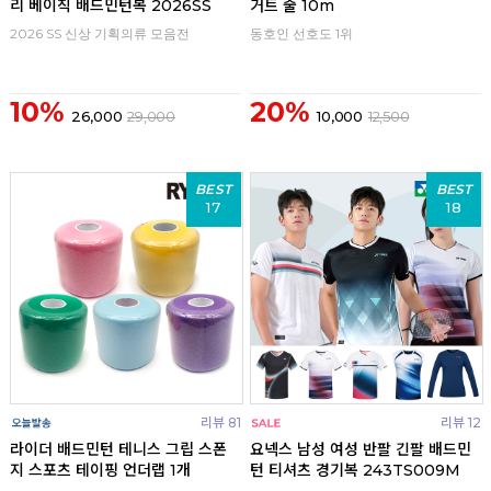
리 베이직 배드민턴복 2026SS
거트 줄 10m
2026 SS 신상 기획의류 모음전
동호인 선호도 1위
10%
20%
26,000
29,000
10,000
12,500
BEST
BEST
17
18
리뷰 81
리뷰 12
라이더 배드민턴 테니스 그립 스폰
요넥스 남성 여성 반팔 긴팔 배드민
지 스포츠 테이핑 언더랩 1개
턴 티셔츠 경기복 243TS009M