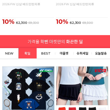
2026 FW 신상 배드민턴의류
2026 FW 신상 배드민턴의류
10%
10%
62,300
69,300
62,300
69,300
NEW
확딜
BEST
아울렛
슈퍼세일
오늘발송