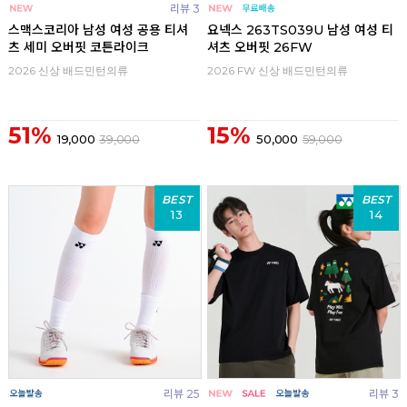
리뷰 3
스맥스코리아 남성 여성 공용 티셔
요넥스 263TS039U 남성 여성 티
츠 세미 오버핏 코튼라이크
셔츠 오버핏 26FW
2026 신상 배드민턴의류
2026 FW 신상 배드민턴의류
51%
15%
19,000
39,000
50,000
59,000
BEST
BEST
13
14
리뷰 25
리뷰 3