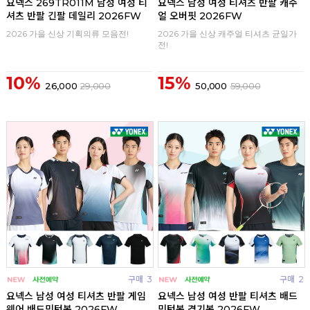
요넥스 269TR011M 남성 여성 티
요넥스 남성 여성 티셔츠 반팔 캐주
셔츠 반팔 긴팔 데일리 2026FW
얼 오버핏 2026FW
2026 가을 신상 기획의류 모음전!
2026 가을 신상 캐주얼 티셔츠 균일가
전!
10%
15%
26,000
29,000
50,000
59,000
구매
3
구매
2
요넥스 남성 여성 티셔츠 반팔 게임
요넥스 남성 여성 반팔 티셔츠 배드
웨어 배드민턴복 2026FW
민턴복 경기복 2026FW