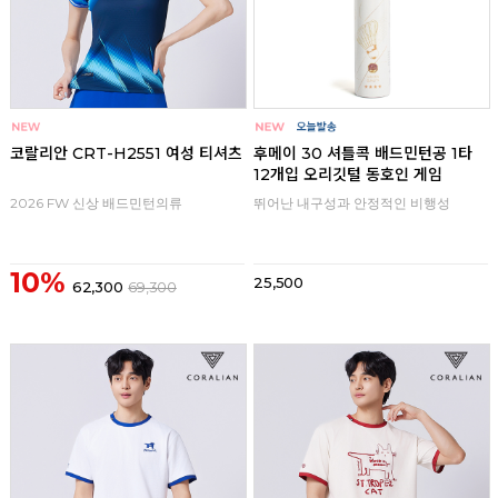
코랄리안 CRT-H2551 여성 티셔츠
후메이 30 셔틀콕 배드민턴공 1타
12개입 오리깃털 동호인 게임
2026 FW 신상 배드민턴의류
뛰어난 내구성과 안정적인 비행성
10%
25,500
62,300
69,300