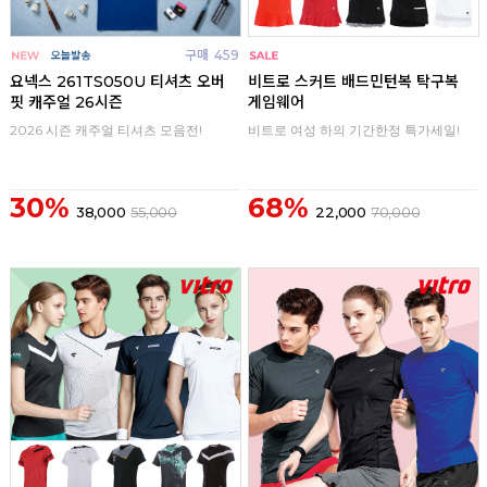
구매
459
구매
0
요넥스 261TS050U 티셔츠 오버
비트로 스커트 배드민턴복 탁구복
핏 캐주얼 26시즌
게임웨어
2026 시즌 캐주얼 티셔츠 모음전!
비트로 여성 하의 기간한정 특가세일!
30%
68%
38,000
55,000
22,000
70,000