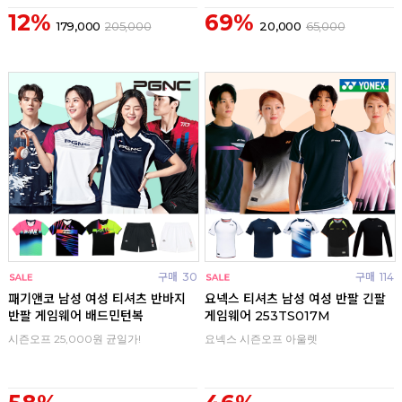
12%
69%
179,000
205,000
20,000
65,000
구매
30
구매
114
패기앤코 남성 여성 티셔츠 반바지
요넥스 티셔츠 남성 여성 반팔 긴팔
반팔 게임웨어 배드민턴복
게임웨어 253TS017M
시즌오프 25,000원 균일가!
요넥스 시즌오프 아울렛