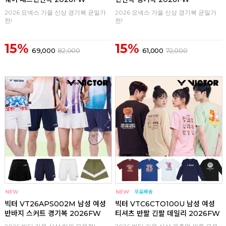
2026 요넥스 가을 신상 경기복 균일가
2026 요넥스 가을 신상 경기복 균일가
전!
전!
15%
15%
69,000
82,000
61,000
72,000
구매
0
구매
0
빅터 VT26APS002M 남성 여성
빅터 VTC6CTO100U 남성 여성
반바지 스커트 경기복 2026FW
티셔츠 반팔 긴팔 데일리 2026FW