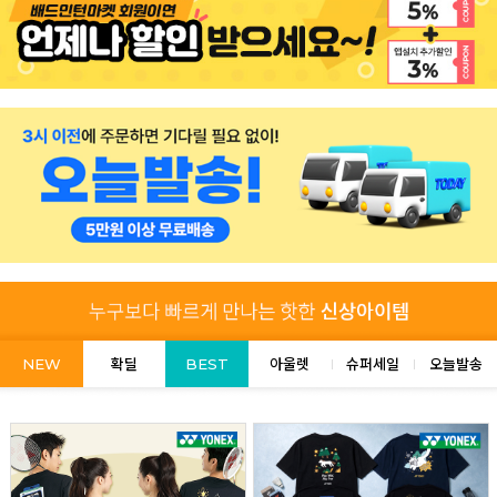
NEW
확딜
BEST
아울렛
슈퍼세일
오늘발송