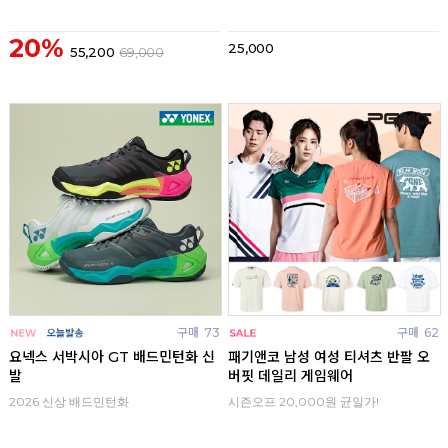
20%
25,000
55,200
69,000
구매
73
구매
62
요넥스 서박시아 GT 배드민턴화 신
패기앤코 남성 여성 티셔츠 반팔 오
발
버핏 데일리 게임웨어
2026 신상 배드민턴화
시즌오프 20,000원 균일가!