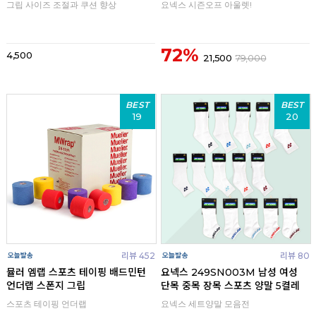
그립 사이즈 조절과 쿠션 향상
요넥스 시즌오프 아울렛!
72%
4,500
21,500
79,000
BEST
BEST
19
20
리뷰 452
리뷰 80
뮬러 엠랩 스포츠 테이핑 배드민턴
요넥스 249SN003M 남성 여성
언더랩 스폰지 그립
단목 중목 장목 스포츠 양말 5켤레
스포츠 테이핑 언더랩
요넥스 세트양말 모음전