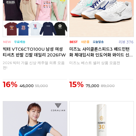
리뷰 376
빅터 VTC6CTO100U 남성 여성
미즈노 사이클론스피드3 배드민턴
티셔츠 반팔 긴팔 데일리 2026FW
화 체대입시화 인도어화 와이드 신
발
2026 빅터 가을 신상 캐주얼 의류 모음
미즈노 베스트 셀러 상품 모음전
전!
16%
15%
46,000
55,000
75,000
89,000