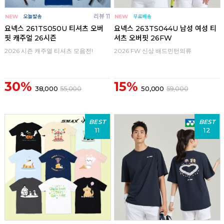
리뷰 11
요넥스 261TS050U 티셔츠 오버
요넥스 263TS044U 남성 여성 티
핏 캐주얼 26시즌
셔츠 오버핏 26FW
2026 시즌 캐주얼 티셔츠 모음전!
2026 FW 신상 배드민턴의류
30%
15%
38,000
55,000
50,000
59,000
BEST
BEST
11
12