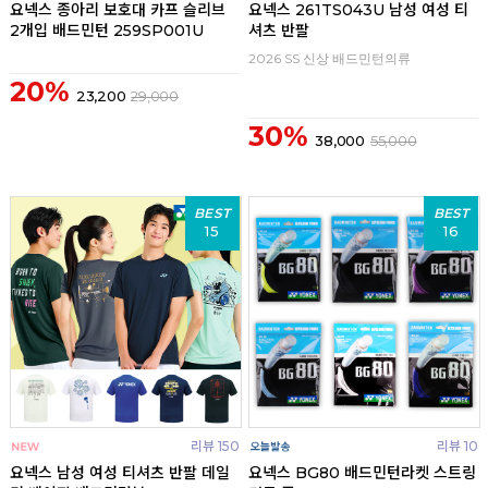
요넥스 종아리 보호대 카프 슬리브
요넥스 261TS043U 남성 여성 티
2개입 배드민턴 259SP001U
셔츠 반팔
2026 SS 신상 배드민턴의류
20%
23,200
29,000
30%
38,000
55,000
BEST
BEST
15
16
리뷰 150
리뷰 10
요넥스 남성 여성 티셔츠 반팔 데일
요넥스 BG80 배드민턴라켓 스트링