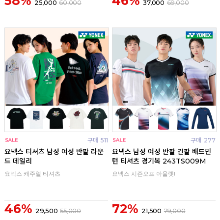
58%
46%
25,000
60,000
37,000
69,000
구매
511
구매
277
요넥스 티셔츠 남성 여성 반팔 라운
요넥스 남성 여성 반팔 긴팔 배드민
드 데일리
턴 티셔츠 경기복 243TS009M
요넥스 캐주얼 티셔츠
요넥스 시즌오프 아울렛!
46%
72%
29,500
55,000
21,500
79,000