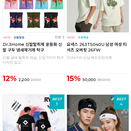
리뷰 3
Dr.3Home 신발탈취제 운동화 신
요넥스 263TS040U 남성 여성 티
발 구두 냄새제거제 탁구
셔츠 오버핏 26FW
신발 냄새 탈취와 제습, 신상 11가지 탁구
2026 FW 신상 배드민턴의류
디자인 입고
12%
15%
2,200
2,500
50,000
59,000
BEST
BEST
3
4