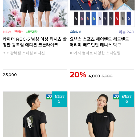
리뷰 240
라이더 RBC-5 남성 여성 티셔츠 한
요넥스 스포츠 헤어밴드 헤드밴드
정판 광복절 에디션 코튼라이크
머리띠 배드민턴 테니스 탁구
8.15 광복절 스페셜 에디션
10가지 컬러로 다양한 스타일링
20%
25,000
4,000
5,000
BEST
BEST
5
6