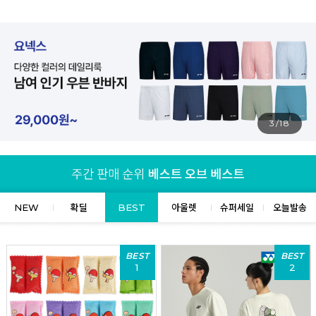
4/18
NEW
확딜
BEST
아울렛
슈퍼세일
오늘발송
BEST
BEST
1
2