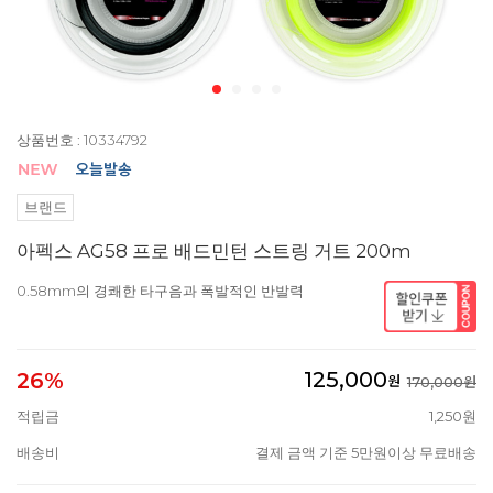
상품번호 : 10334792
브랜드
아펙스 AG58 프로 배드민턴 스트링 거트 200m
0.58mm의 경쾌한 타구음과 폭발적인 반발력
125,000
26%
원
170,000원
적립금
1,250원
배송비
결제 금액 기준 5만원이상 무료배송