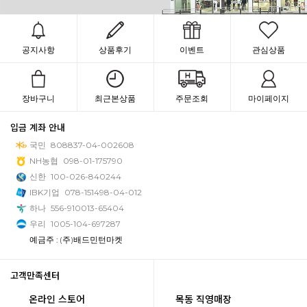
공지사항
상품후기
이벤트
관심상품
장바구니
최근본상품
주문조회
마이페이지
입금 계좌 안내
국민
808837-04-002608
NH농협
098-01-175790
신한
100-026-840244
IBK기업
078-151498-04-012
하나
556-910013-65404
우리
1005-104-697287
예금주 : (주)배드민턴마켓
고객만족센터
온라인 스토어
목동 직영매장