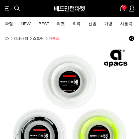
0
확딜
NEW
BEST
라켓
의류
신발
가방
셔틀콕
악세서리
스트링
아펙스