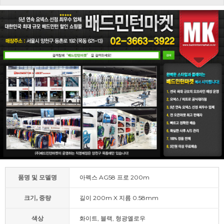
품명 및 모델명
아펙스 AG58 프로 200m
크기, 중량
길이 200m X 지름 0.58mm
색상
화이트, 블랙, 형광옐로우