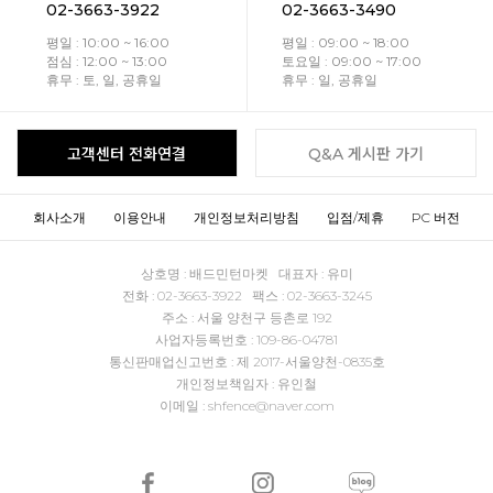
02-3663-3922
02-3663-3490
평일 : 10:00 ~ 16:00
평일 : 09:00 ~ 18:00
점심 : 12:00 ~ 13:00
토요일 : 09:00 ~ 17:00
휴무 : 토, 일, 공휴일
휴무 : 일, 공휴일
고객센터 전화연결
Q&A 게시판 가기
회사소개
이용안내
개인정보처리방침
입점/제휴
PC 버전
상호명 : 배드민턴마켓 대표자 : 유미
전화 : 02-3663-3922 팩스 : 02-3663-3245
주소 : 서울 양천구 등촌로 192
사업자등록번호 : 109-86-04781
통신판매업신고번호 : 제 2017-서울양천-0835호
개인정보책임자 : 유인철
이메일 : shfence@naver.com