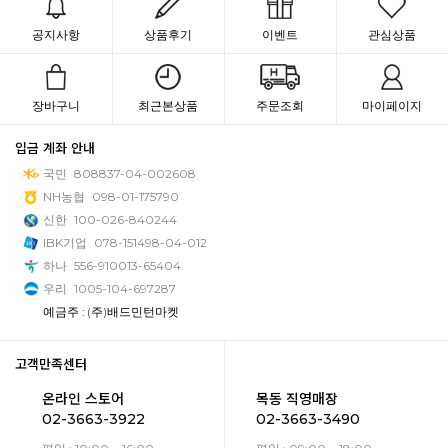
공지사항
상품후기
이벤트
관심상품
장바구니
최근본상품
주문조회
마이페이지
입금 계좌 안내
국민
808837-04-002608
NH농협
098-01-175790
신한
100-026-840244
IBK기업
078-151498-04-012
하나
556-910013-65404
우리
1005-104-697287
예금주 : (주)배드민턴마켓
고객만족센터
온라인 스토어
목동 직영매장
02-3663-3922
02-3663-3490