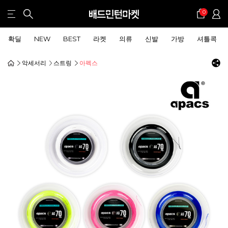
0
확딜
NEW
BEST
라켓
의류
신발
가방
셔틀콕
악세서리
스트링
아펙스