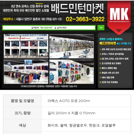
품명 및 모델명
아펙스 AG70 프로 200m
크기, 중량
길이 200m X 지름 0.70mm
색상
화이트, 블랙, 형광옐로우, 핫핑크, 로열블루