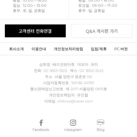
평일 : 10:00 ~ 16:00
평일 : 09:00 ~ 18:00
점심 : 12:00 ~ 13:00
토요일 : 09:00 ~ 17:00
휴무 : 토, 일, 공휴일
휴무 : 일, 공휴일
고객센터 전화연결
Q&A 게시판 가기
회사소개
이용안내
개인정보처리방침
입점/제휴
PC 버전
상호명 : 배드민턴마켓 대표자 : 유미
전화 : 02-3663-3922 팩스 : 02-3663-3245
주소 : 서울 양천구 등촌로 192
사업자등록번호 : 109-86-04781
통신판매업신고번호 : 제 2017-서울양천-0835호
개인정보책임자 : 유인철
이메일 : shfence@naver.com