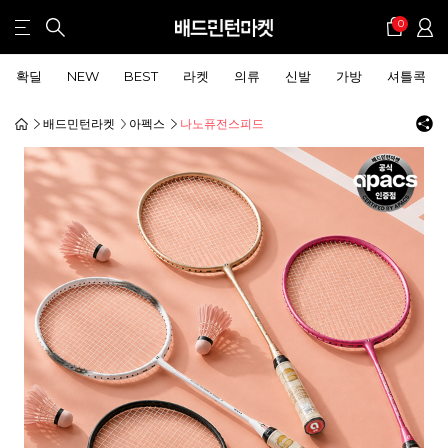
0
확딜
NEW
BEST
라켓
의류
신발
가방
셔틀콕
배드민턴라켓
아펙스
나노퓨전스피드