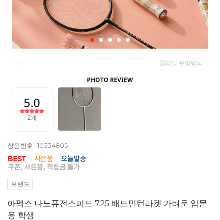
상품번호 : 10334805
브랜드
아펙스 나노퓨전스피드 725 배드민턴라켓 가벼운 입문
용 학생