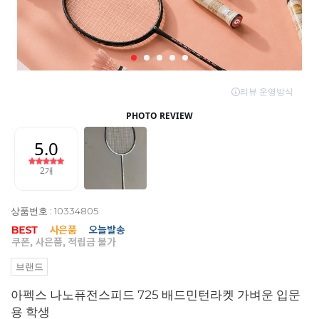
상품번호 : 10334805
브랜드
아펙스 나노퓨전스피드 725 배드민턴라켓 가벼운 입문
용 학생