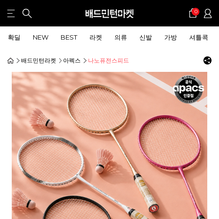
0
확딜
NEW
BEST
라켓
의류
신발
가방
셔틀콕
배드민턴라켓
아펙스
나노퓨전스피드