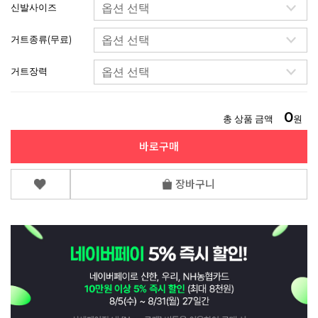
신발사이즈
거트종류(무료)
거트장력
0
총 상품 금액
원
바로구매
장바구니