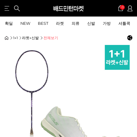
0
확딜
NEW
BEST
라켓
의류
신발
가방
셔틀콕
1+1
라켓+신발
전체보기