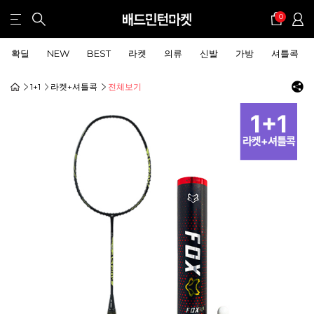
0
확딜
NEW
BEST
라켓
의류
신발
가방
셔틀콕
1+1
라켓+셔틀콕
전체보기