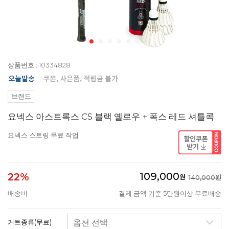
상품번호 : 10334828
브랜드
요넥스 아스트록스 CS 블랙 옐로우 + 폭스 레드 셔틀콕
요넥스 스트링 무료 작업
109,000
22%
원
140,000원
배송비
결제 금액 기준 5만원이상 무료배송
거트종류(무료)