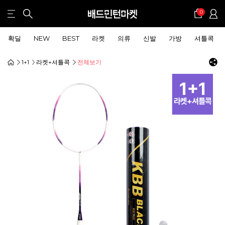
0
확딜
NEW
BEST
라켓
의류
신발
가방
셔틀콕
1+1
라켓+셔틀콕
전체보기