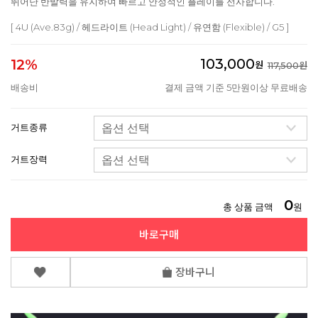
뛰어난 반발력을 유지하여 빠르고 안정적인 플레이를 선사합니다.
[ 4U (Ave.83g) / 헤드라이트 (Head Light) / 유연함 (Flexible) / G5 ]
103,000
12%
원
117,500원
배송비
결제 금액 기준 5만원이상 무료배송
거트종류
거트장력
0
총 상품 금액
원
바로구매
장바구니