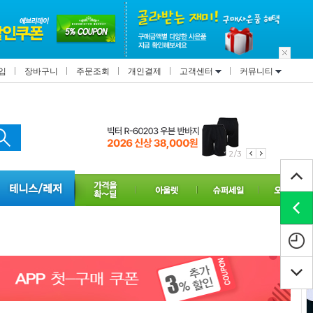
입
장바구니
주문조회
개인결제
고객센터
커뮤니티
2/3