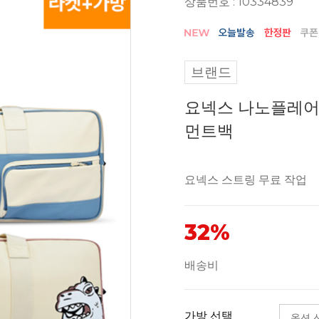
상품번호 : 10334839
브랜드
요넥스 나노플레어 7
먼트백
요넥스 스트링 무료 작업
32%
배송비
가방 선택