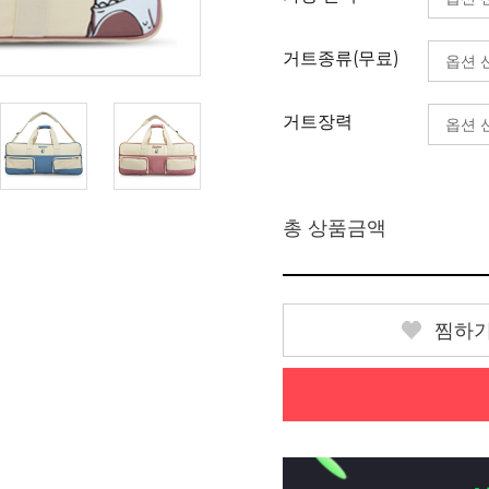
거트종류(무료)
거트장력
총 상품금액
찜하