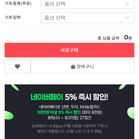
거트종류(무료)
거트장력
0
총 상품 금액
원
바로구매
장바구니