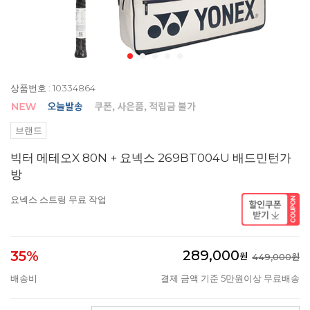
상품번호 : 10334864
브랜드
빅터 메테오X 80N + 요넥스 269BT004U 배드민턴가
방
요넥스 스트링 무료 작업
289,000
35%
원
449,000원
배송비
결제 금액 기준 5만원이상 무료배송