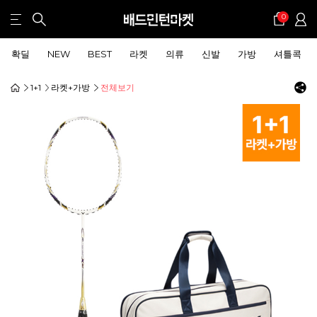
0
확딜
NEW
BEST
라켓
의류
신발
가방
셔틀콕
1+1
라켓+가방
전체보기