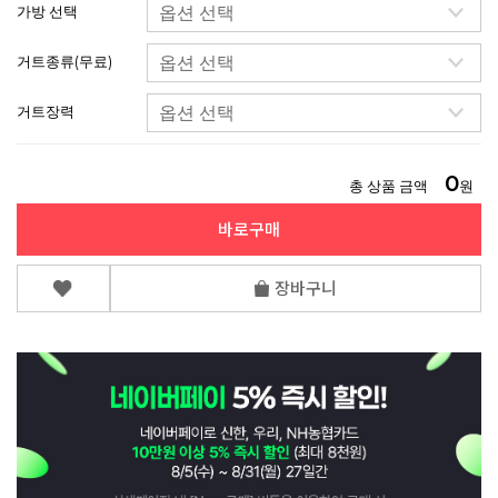
가방 선택
거트종류(무료)
거트장력
0
총 상품 금액
원
바로구매
장바구니