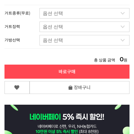
거트종류(무료)
거트장력
가방선택
0
총 상품 금액
원
바로구매
장바구니