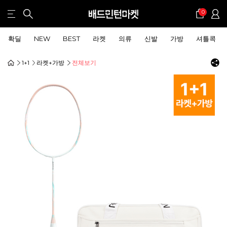
0
확딜
NEW
BEST
라켓
의류
신발
가방
셔틀콕
1+1
라켓+가방
전체보기