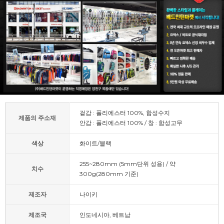
겉감 : 폴리에스터 100%, 합성수지
제품의 주소재
안감 : 폴리에스터 100% / 창 : 합성고무
색상
화이트/블랙
255~280mm (5mm단위 성용) / 약
치수
300g(280mm 기준)
제조자
나이키
제조국
인도네시아, 베트남