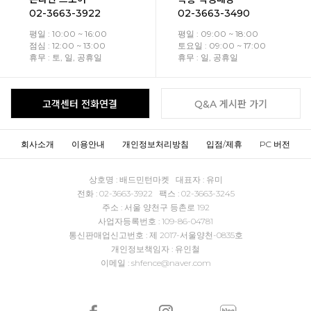
02-3663-3922
02-3663-3490
평일 : 10:00 ~ 16:00
평일 : 09:00 ~ 18:00
점심 : 12:00 ~ 13:00
토요일 : 09:00 ~ 17:00
휴무 : 토, 일, 공휴일
휴무 : 일, 공휴일
고객센터 전화연결
Q&A 게시판 가기
회사소개
이용안내
개인정보처리방침
입점/제휴
PC 버전
상호명 : 배드민턴마켓 대표자 : 유미
전화 : 02-3663-3922 팩스 : 02-3663-3245
주소 : 서울 양천구 등촌로 192
사업자등록번호 : 109-86-04781
통신판매업신고번호 : 제 2017-서울양천-0835호
개인정보책임자 : 유인철
이메일 : shfence@naver.com