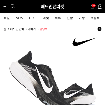
0
확딜
NEW
BEST
라켓
의류
신발
가방
셔틀콕
배드민턴화
나이키
런닝화