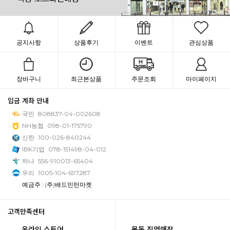
공지사항
상품후기
이벤트
관심상품
장바구니
최근본상품
주문조회
마이페이지
입금 계좌 안내
국민
808837-04-002608
NH농협
098-01-175790
신한
100-026-840244
IBK기업
078-151498-04-012
하나
556-910013-65404
우리
1005-104-697287
예금주 : (주)배드민턴마켓
고객만족센터
온라인 스토어
목동 직영매장