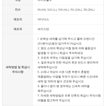
치수
95 (M), 100 (L), 105 (XL), 110 (2XL), 115 (3XL)
제조자
아디다스
제조국
파키스탄
1. 표백성 세제를 삼가해 주시고 물에 오랜시간
(30분이상)동안 담가두지 마십시오.
2. 원단 소재의 특성상 마찰 등에 의해 올뜯김이
발생할 수 있으니 취급시 주의하세요.
3. 프린트 부위는 다림질을 삼가해 주십시오.
4. 짙은색상과 연한 색상의 옷은 반드시 분리하여
세탁방법 및 취급시
세탁해주십시오.
주의사항
5. 소재나 색상이 서로 다른 부분이 혼합된
제품일때는 이염될 우려가 있으니 빠른 시간내에
세탁 및 약하게 탈수 건조해 주십시오.
6. 물이나 땀이 밴 경우에는 신속히 세탁을
해주십시오.
7. 자세한 세탁방법은 의류 안쪽의 취급시 주의사항
라벨을 참고하여 주십시오.