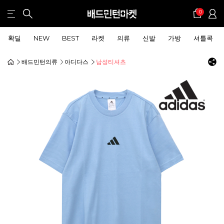
0
확딜
NEW
BEST
라켓
의류
신발
가방
셔틀콕
배드민턴의류
아디다스
남성티셔츠