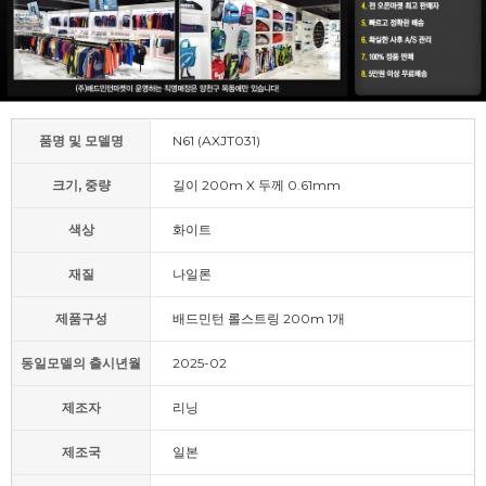
품명 및 모델명
N61 (AXJT031)
크기, 중량
길이 200m X 두께 0.61mm
색상
화이트
재질
나일론
제품구성
배드민턴 롤스트링 200m 1개
동일모델의 출시년월
2025-02
제조자
리닝
제조국
일본