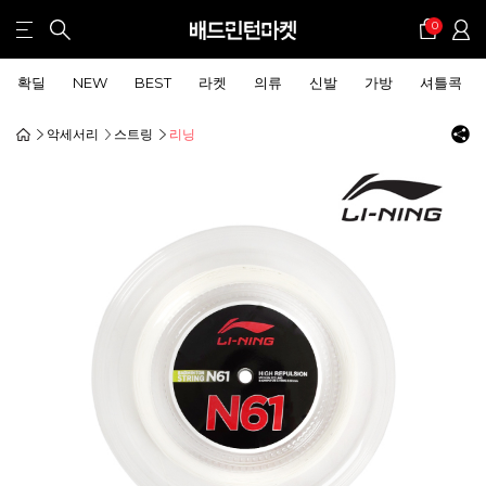
0
확딜
NEW
BEST
라켓
의류
신발
가방
셔틀콕
악세서리
스트링
리닝