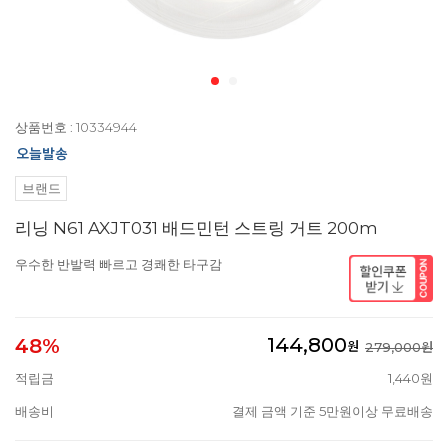
상품번호 : 10334944
브랜드
리닝 N61 AXJT031 배드민턴 스트링 거트 200m
우수한 반발력 빠르고 경쾌한 타구감
144,800
48%
원
279,000원
적립금
1,440원
배송비
결제 금액 기준 5만원이상 무료배송