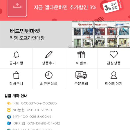
공지사항
상품후기
이벤트
관심상품
장바구니
최근본상품
주문조회
마이페이지
입금 계좌 안내
국민
808837-04-002608
NH농협
098-01-175790
신한
100-026-840244
IBK기업
078-151498-04-012
하나
556-910013-65404