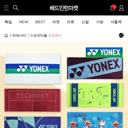
0
확딜
NEW
BEST
라켓
의류
신발
가방
셔틀콕
악세서리
스포츠타올
요넥스