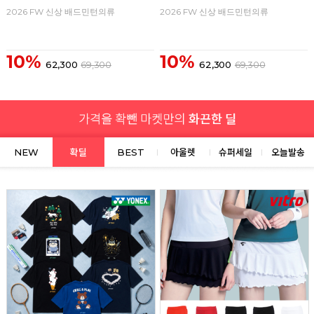
2026 FW 신상 배드민턴의류
2026 FW 신상 배드민턴의류
10%
10%
62,300
69,300
62,300
69,300
NEW
확딜
BEST
아울렛
슈퍼세일
오늘발송