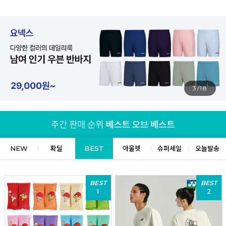
4/18
NEW
확딜
BEST
아울렛
슈퍼세일
오늘발송
BEST
BEST
1
2