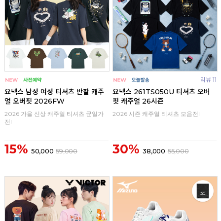
리뷰 11
요넥스 남성 여성 티셔츠 반팔 캐주
요넥스 261TS050U 티셔츠 오버
얼 오버핏 2026FW
핏 캐주얼 26시즌
2026 가을 신상 캐주얼 티셔츠 균일가
2026 시즌 캐주얼 티셔츠 모음전!
전!
15%
30%
50,000
59,000
38,000
55,000