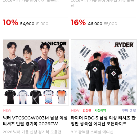
2026 빅터 가을 신상 하의 모음전!
2026 빅터 가을 신상 캐주얼 의류 모음
전!
10%
16%
54,900
61,000
46,000
55,000
구매
0
구매
381
빅터 VTC6CGW003M 남성 여성
라이더 RBC-5 남성 여성 티셔츠 한
티셔츠 반팔 경기복 2026FW
정판 광복절 에디션 코튼라이크
2026 빅터 가을 신상 경기복 모음전!
8.15 광복절 스페셜 에디션