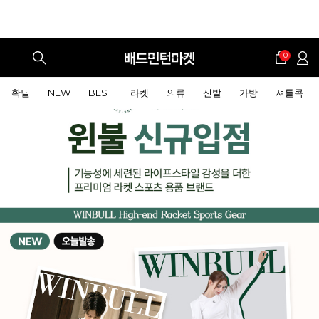
0
확딜
NEW
BEST
라켓
의류
신발
가방
셔틀콕