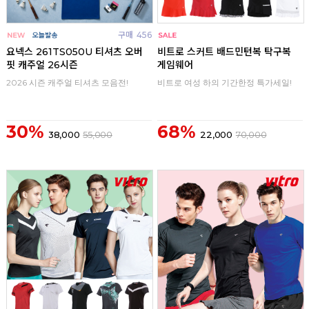
구매
456
구매
0
요넥스 261TS050U 티셔츠 오버
비트로 스커트 배드민턴복 탁구복
핏 캐주얼 26시즌
게임웨어
2026 시즌 캐주얼 티셔츠 모음전!
비트로 여성 하의 기간한정 특가세일!
30%
68%
38,000
55,000
22,000
70,000