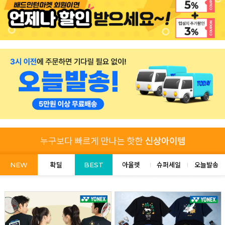
NEW
확딜
BEST
아울렛
슈퍼세일
오늘발송