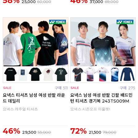
58%
46%
25,000
60,000
37,000
69,000
구매
511
구매
275
요넥스 티셔츠 남성 여성 반팔 라운
요넥스 남성 여성 반팔 긴팔 배드민
드 데일리
턴 티셔츠 경기복 243TS009M
요넥스 캐주얼 티셔츠
요넥스 시즌오프 아울렛!
46%
72%
29,500
55,000
21,500
79,000