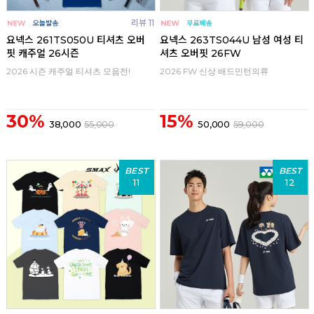
리뷰 11
요넥스 261TS050U 티셔츠 오버
요넥스 263TS044U 남성 여성 티
핏 캐주얼 26시즌
셔츠 오버핏 26FW
2026 시즌 캐주얼 티셔츠 모음전!
2026 FW 신상 배드민턴의류
30%
15%
38,000
55,000
50,000
59,000
BEST
BEST
11
12