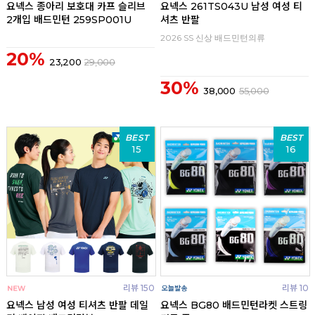
요넥스 종아리 보호대 카프 슬리브
요넥스 261TS043U 남성 여성 티
2개입 배드민턴 259SP001U
셔츠 반팔
2026 SS 신상 배드민턴의류
20%
23,200
29,000
30%
38,000
55,000
BEST
BEST
15
16
리뷰 150
리뷰 10
요넥스 남성 여성 티셔츠 반팔 데일
요넥스 BG80 배드민턴라켓 스트링