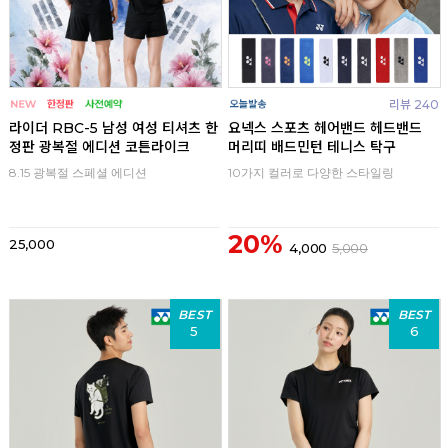
리뷰 240
라이더 RBC-5 남성 여성 티셔츠 한
요넥스 스포츠 헤어밴드 헤드밴드
정판 광복절 에디션 코튼라이크
머리띠 배드민턴 테니스 탁구
8.15 광복절 스페셜 에디션
10가지 컬러로 다양한 스타일링
20%
25,000
4,000
5,000
BEST
BEST
5
6