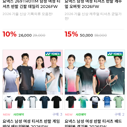
요넥스 269TR011M 남성 여성 티
요넥스 남성 여성 티셔츠 반팔 캐주
셔츠 반팔 긴팔 데일리 2026FW
얼 오버핏 2026FW
2026 가을 신상 기획의류 모음전!
2026 가을 신상 캐주얼 티셔츠 균일가
전!
10%
15%
26,000
29,000
50,000
59,000
구매
3
구매
2
요넥스 남성 여성 티셔츠 반팔 게임
요넥스 남성 여성 반팔 티셔츠 배드
웨어 배드민턴복 2026FW
민턴복 경기복 2026FW