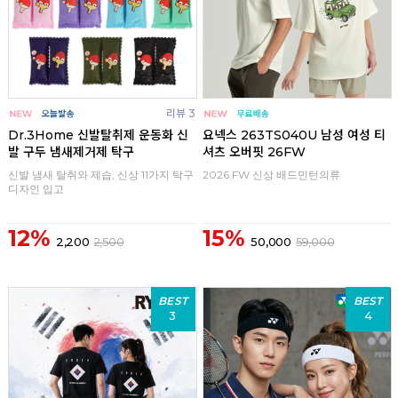
리뷰 3
Dr.3Home 신발탈취제 운동화 신
요넥스 263TS040U 남성 여성 티
발 구두 냄새제거제 탁구
셔츠 오버핏 26FW
신발 냄새 탈취와 제습, 신상 11가지 탁구
2026 FW 신상 배드민턴의류
디자인 입고
12%
15%
2,200
2,500
50,000
59,000
BEST
BEST
3
4