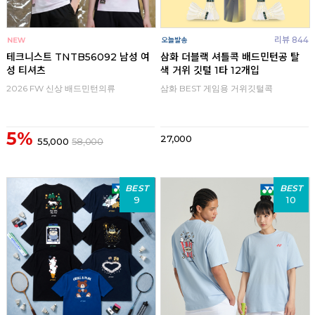
리뷰 844
테크니스트 TNTB56092 남성 여
삼화 더블랙 셔틀콕 배드민턴공 탈
성 티셔츠
색 거위 깃털 1타 12개입
2026 FW 신상 배드민턴의류
삼화 BEST 게임용 거위깃털콕
5%
27,000
55,000
58,000
BEST
BEST
9
10