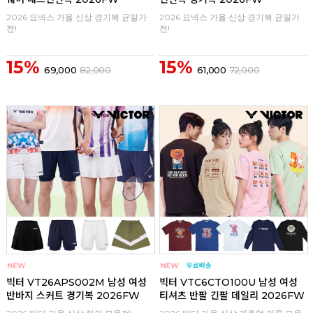
2026 요넥스 가을 신상 경기복 균일가
2026 요넥스 가을 신상 경기복 균일가
전!
전!
15%
15%
69,000
82,000
61,000
72,000
구매
0
구매
0
빅터 VT26APS002M 남성 여성
빅터 VTC6CTO100U 남성 여성
반바지 스커트 경기복 2026FW
티셔츠 반팔 긴팔 데일리 2026FW