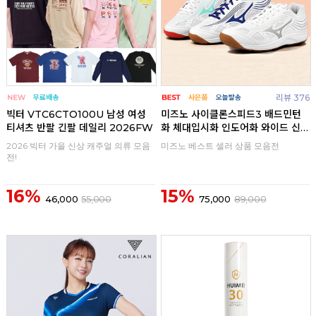
리뷰 376
빅터 VTC6CTO100U 남성 여성
미즈노 사이클론스피드3 배드민턴
티셔츠 반팔 긴팔 데일리 2026FW
화 체대입시화 인도어화 와이드 신
발
2026 빅터 가을 신상 캐주얼 의류 모음
미즈노 베스트 셀러 상품 모음전
전!
16%
15%
46,000
55,000
75,000
89,000