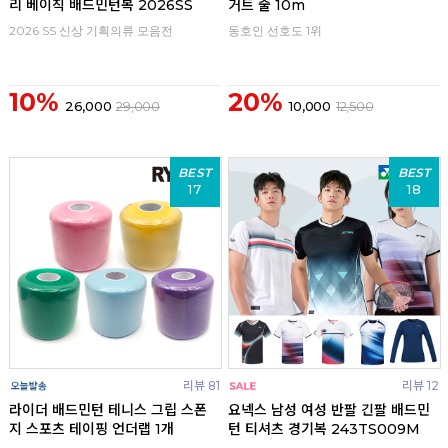
리 베이직 배드민턴복 2026SS
거트 줄 10m
2026 SS 신상 기획의류 모음전
동호인 선호도 1위
10%
20%
26,000
29,000
10,000
12,500
BEST
BEST
17
18
리뷰 81
리뷰 12
라이더 배드민턴 테니스 그립 스폰
요넥스 남성 여성 반팔 긴팔 배드민
지 스포츠 테이핑 언더랩 1개
턴 티셔츠 경기복 243TS009M