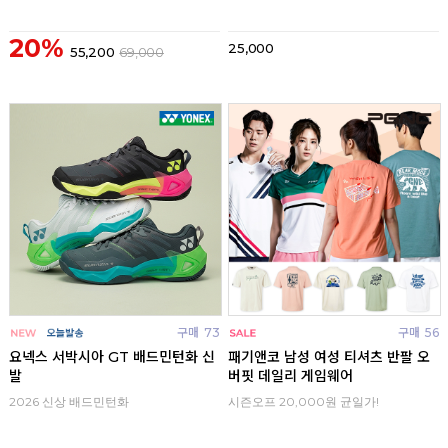
20%
25,000
55,200
69,000
구매
73
구매
56
요넥스 서박시아 GT 배드민턴화 신
패기앤코 남성 여성 티셔츠 반팔 오
발
버핏 데일리 게임웨어
2026 신상 배드민턴화
시즌오프 20,000원 균일가!