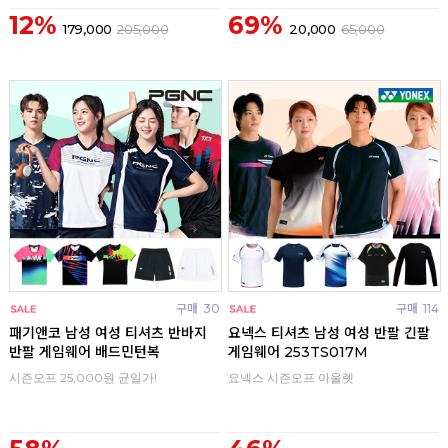
12%
69%
179,000
205,000
20,000
65,000
구매
30
구매
114
패기앤코 남성 여성 티셔츠 반바지
요넥스 티셔츠 남성 여성 반팔 긴팔
반팔 게임웨어 배드민턴복
게임웨어 253TS017M
시즌오프 25,000원 균일가!
요넥스 시즌오프 아울렛