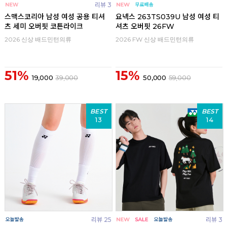
리뷰 3
스맥스코리아 남성 여성 공용 티셔
요넥스 263TS039U 남성 여성 티
츠 세미 오버핏 코튼라이크
셔츠 오버핏 26FW
2026 신상 배드민턴의류
2026 FW 신상 배드민턴의류
51%
15%
19,000
39,000
50,000
59,000
BEST
BEST
13
14
리뷰 25
리뷰 3