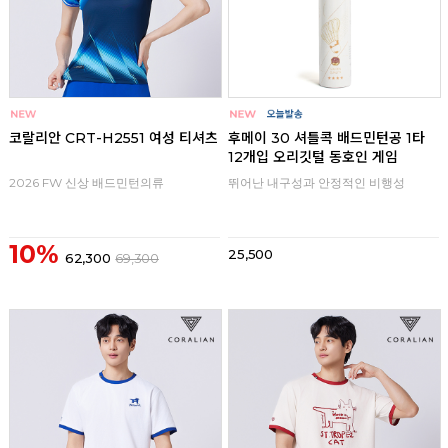
코랄리안 CRT-H2551 여성 티셔츠
후메이 30 셔틀콕 배드민턴공 1타
12개입 오리깃털 동호인 게임
2026 FW 신상 배드민턴의류
뛰어난 내구성과 안정적인 비행성
10%
25,500
62,300
69,300