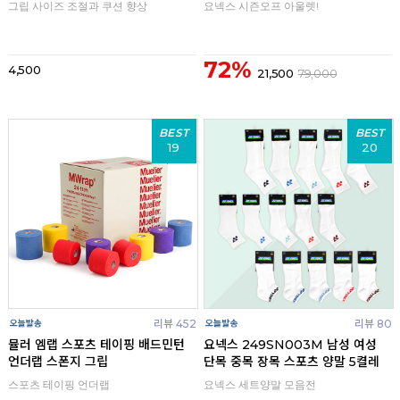
그립 사이즈 조절과 쿠션 향상
요넥스 시즌오프 아울렛!
72%
4,500
21,500
79,000
BEST
BEST
19
20
리뷰 452
리뷰 80
뮬러 엠랩 스포츠 테이핑 배드민턴
요넥스 249SN003M 남성 여성
언더랩 스폰지 그립
단목 중목 장목 스포츠 양말 5켤레
스포츠 테이핑 언더랩
요넥스 세트양말 모음전