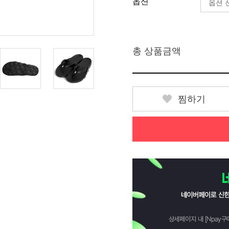
옵션
총 상품금액
찜하기