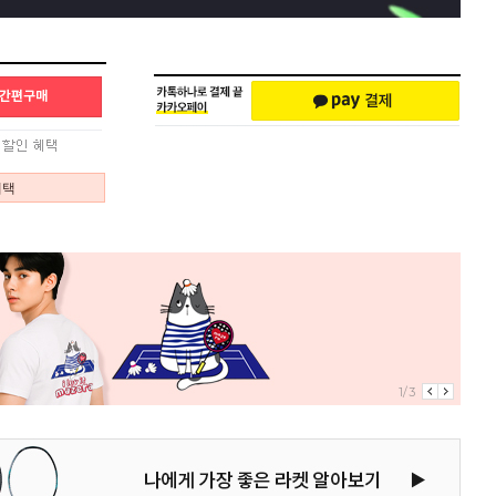
혜택
1/3