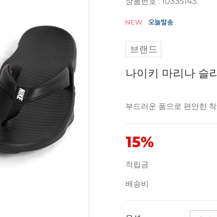
상품번호 : 10335143
브랜드
나이키 마리나 슬라이
부드러운 폼으로 편안한 
15%
적립금
배송비