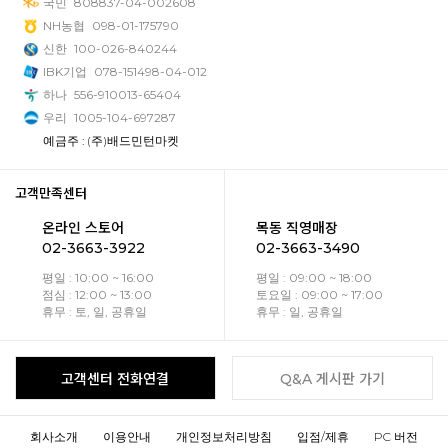
국민
808837-04-002608
NH농협
098-01-175790
신한
100-026-840244
IBK기업
078-151498-04-012
하나
556-910013-65404
우리
1005-104-697287
예금주 : (주)배드민턴마켓
고객만족센터
온라인 스토어
목동 직영매장
02-3663-3922
02-3663-3490
평일 : 10:00 ~ 16:00
평일 : 09:00 ~ 18:00
점심 : 12:00 ~ 13:00
토요일 : 09:00 ~ 17:00
휴무 : 토, 일, 공휴일
휴무 : 일, 공휴일
고객센터 전화연결
Q&A 게시판 가기
회사소개
이용안내
개인정보처리방침
입점/제휴
PC 버전