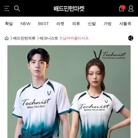
0
확딜
NEW
BEST
라켓
의류
신발
가방
셔틀콕
배드민턴의류
테크니스트
남여커플티셔츠