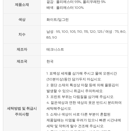
겉감 : 폴리에스터 95%, 폴리우레탄 5%
제품소재
배색 : 폴리에스터 100%
색상
화이트/딥그린
남성 : 95, 100, 105, 110, 115, 120, 125 / 여성 : 75, 80,
치수
85, 90
제조자
테크니스트
제조국
한국
1. 표백성 세제를 삼가해 주시고 물에 오랜시간
(30분이상)동안 담가두지 마십시오.
2. 원단 소재의 특성상 마찰 등에 의해 올뜯김이
발생할 수 있으니 취급시 주의하세요.
3. 프린트 부위는 다림질을 삼가해 주십시오.
4. 짙은색상과 연한 색상의 옷은 반드시 분리하여
세탁방법 및 취급시
세탁해주십시오.
주의사항
5. 소재나 색상이 서로 다른 부분이 혼합된
제품일때는 이염될 우려가 있으니 빠른 시간내에
세탁 및 약하게 탈수 건조해 주십시오.