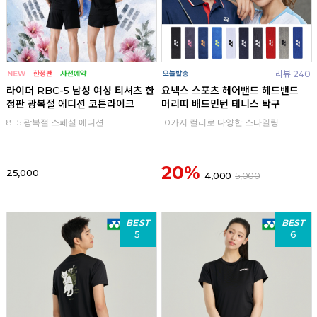
리뷰 240
라이더 RBC-5 남성 여성 티셔츠 한
요넥스 스포츠 헤어밴드 헤드밴드
정판 광복절 에디션 코튼라이크
머리띠 배드민턴 테니스 탁구
8.15 광복절 스페셜 에디션
10가지 컬러로 다양한 스타일링
20%
25,000
4,000
5,000
BEST
BEST
5
6