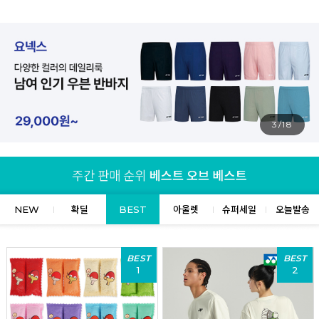
4/18
NEW
확딜
BEST
아울렛
슈퍼세일
오늘발송
BEST
BEST
1
2