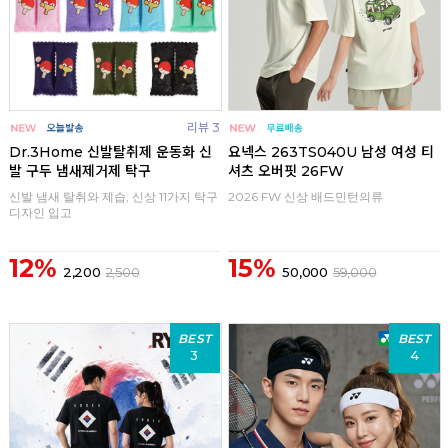
리뷰 3
Dr.3Home 신발탈취제 운동화 신
요넥스 263TS040U 남성 여성 티
발 구두 냄새제거제 탁구
셔츠 오버핏 26FW
신발 냄새 탈취와 제습, 신상 11가지 탁구
2026 FW 신상 배드민턴의류
디자인 입고
12%
15%
2,200
2,500
50,000
59,000
BEST
BEST
3
4