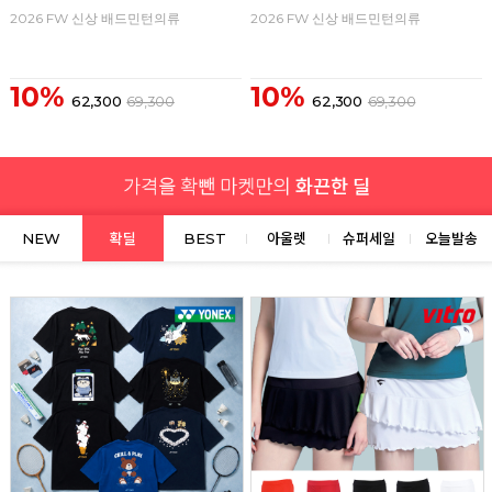
2026 FW 신상 배드민턴의류
2026 FW 신상 배드민턴의류
10%
10%
62,300
69,300
62,300
69,300
NEW
확딜
BEST
아울렛
슈퍼세일
오늘발송