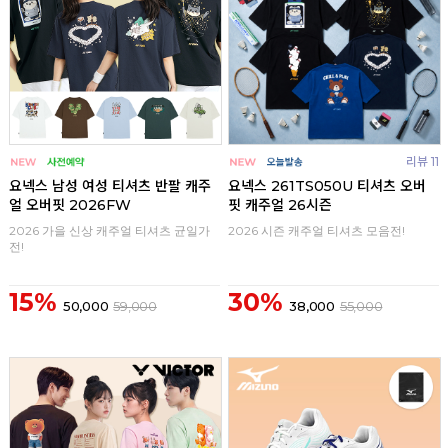
리뷰 11
요넥스 남성 여성 티셔츠 반팔 캐주
요넥스 261TS050U 티셔츠 오버
얼 오버핏 2026FW
핏 캐주얼 26시즌
2026 가을 신상 캐주얼 티셔츠 균일가
2026 시즌 캐주얼 티셔츠 모음전!
전!
15%
30%
50,000
59,000
38,000
55,000