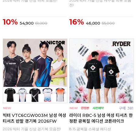
2026 빅터 가을 신상 하의 모음전!
2026 빅터 가을 신상 캐주얼 의류 모음
전!
10%
16%
54,900
61,000
46,000
55,000
구매
0
구매
381
빅터 VTC6CGW003M 남성 여성
라이더 RBC-5 남성 여성 티셔츠 한
티셔츠 반팔 경기복 2026FW
정판 광복절 에디션 코튼라이크
2026 빅터 가을 신상 경기복 모음전!
8.15 광복절 스페셜 에디션