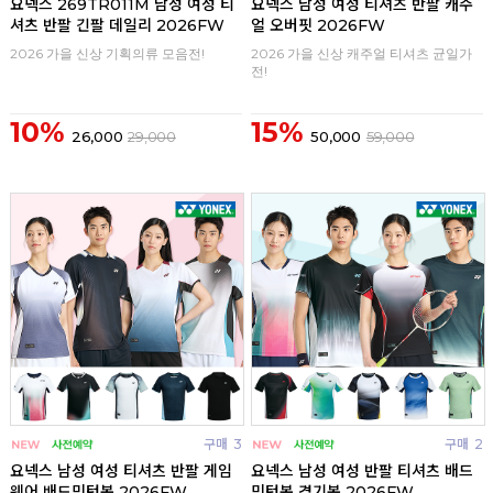
요넥스 269TR011M 남성 여성 티
요넥스 남성 여성 티셔츠 반팔 캐주
셔츠 반팔 긴팔 데일리 2026FW
얼 오버핏 2026FW
2026 가을 신상 기획의류 모음전!
2026 가을 신상 캐주얼 티셔츠 균일가
전!
10%
15%
26,000
29,000
50,000
59,000
구매
3
구매
2
요넥스 남성 여성 티셔츠 반팔 게임
요넥스 남성 여성 반팔 티셔츠 배드
웨어 배드민턴복 2026FW
민턴복 경기복 2026FW