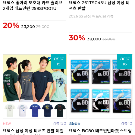
요넥스 종아리 보호대 카프 슬리브
요넥스 261TS043U 남성 여성 티
2개입 배드민턴 259SP001U
셔츠 반팔
2026 SS 신상 배드민턴의류
20%
23,200
29,000
30%
38,000
55,000
BEST
BEST
15
16
리뷰 150
리뷰 10
요넥스 남성 여성 티셔츠 반팔 데일
요넥스 BG80 배드민턴라켓 스트링