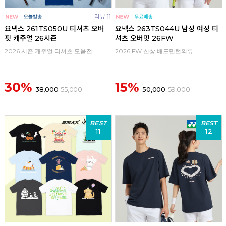
리뷰 11
요넥스 261TS050U 티셔츠 오버
요넥스 263TS044U 남성 여성 티
핏 캐주얼 26시즌
셔츠 오버핏 26FW
2026 시즌 캐주얼 티셔츠 모음전!
2026 FW 신상 배드민턴의류
30%
15%
38,000
55,000
50,000
59,000
BEST
BEST
11
12