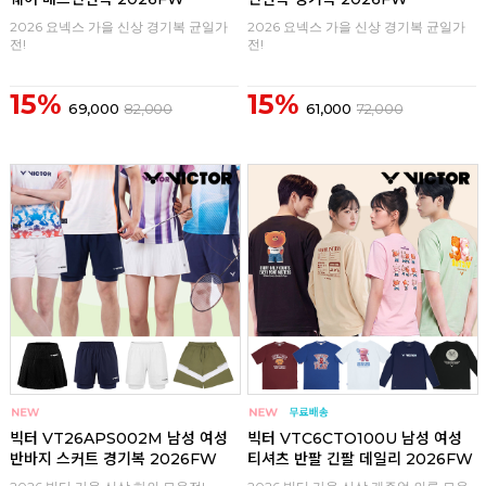
2026 요넥스 가을 신상 경기복 균일가
2026 요넥스 가을 신상 경기복 균일가
전!
전!
15%
15%
69,000
82,000
61,000
72,000
구매
0
구매
0
빅터 VT26APS002M 남성 여성
빅터 VTC6CTO100U 남성 여성
반바지 스커트 경기복 2026FW
티셔츠 반팔 긴팔 데일리 2026FW