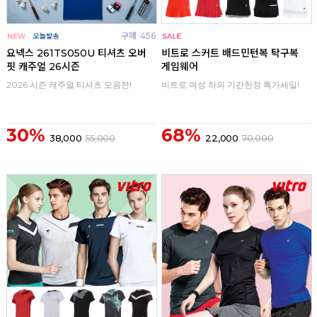
구매
456
구매
0
요넥스 261TS050U 티셔츠 오버
비트로 스커트 배드민턴복 탁구복
핏 캐주얼 26시즌
게임웨어
2026 시즌 캐주얼 티셔츠 모음전!
비트로 여성 하의 기간한정 특가세일!
30%
68%
38,000
55,000
22,000
70,000