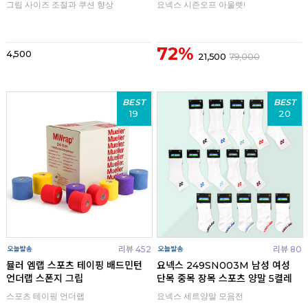
그립 사이즈 조절과 쿠션 향상
요넥스 시즌오프 아울렛!
72%
4,500
21,500
79,000
BEST
BEST
19
20
리뷰 452
리뷰 80
뮬러 엠랩 스포츠 테이핑 배드민턴
요넥스 249SN003M 남성 여성
언더랩 스폰지 그립
단목 중목 장목 스포츠 양말 5켤레
스포츠 테이핑 언더랩
요넥스 세트양말 모음전