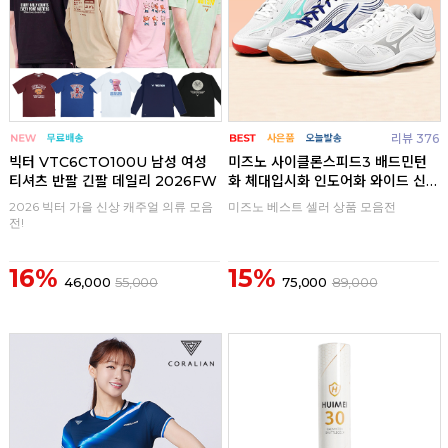
리뷰 376
빅터 VTC6CTO100U 남성 여성
미즈노 사이클론스피드3 배드민턴
티셔츠 반팔 긴팔 데일리 2026FW
화 체대입시화 인도어화 와이드 신
발
2026 빅터 가을 신상 캐주얼 의류 모음
미즈노 베스트 셀러 상품 모음전
전!
16%
15%
46,000
55,000
75,000
89,000