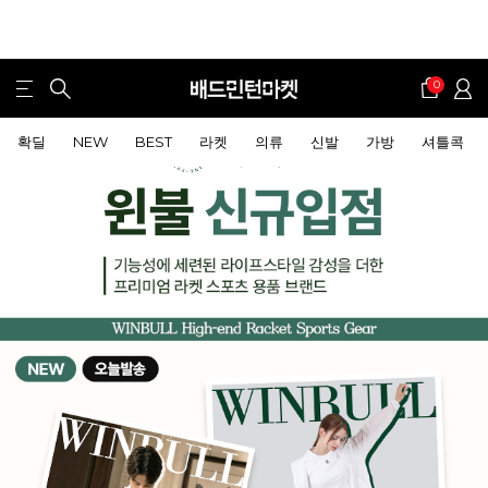
0
확딜
NEW
BEST
라켓
의류
신발
가방
셔틀콕