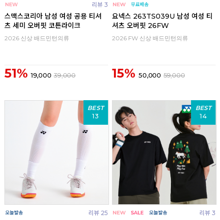
리뷰 3
스맥스코리아 남성 여성 공용 티셔
요넥스 263TS039U 남성 여성 티
츠 세미 오버핏 코튼라이크
셔츠 오버핏 26FW
2026 신상 배드민턴의류
2026 FW 신상 배드민턴의류
51%
15%
19,000
39,000
50,000
59,000
BEST
BEST
13
14
리뷰 25
리뷰 3