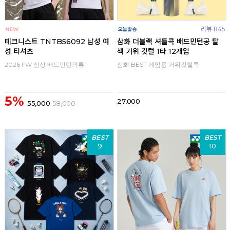
리뷰 845
테크니스트 TNTB56092 남성 여
삼화 더블랙 셔틀콕 배드민턴공 탈
성 티셔츠
색 거위 깃털 1타 12개입
2026 FW 신상 배드민턴의류
삼화 BEST 게임용 거위깃털콕
5%
27,000
55,000
58,000
BEST
BEST
9
10