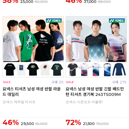
58%
46%
25,000
60,000
37,000
69,000
구매
511
구매
275
요넥스 티셔츠 남성 여성 반팔 라운
요넥스 남성 여성 반팔 긴팔 배드민
드 데일리
턴 티셔츠 경기복 243TS009M
요넥스 캐주얼 티셔츠
요넥스 시즌오프 아울렛!
46%
72%
29,500
55,000
21,500
79,000