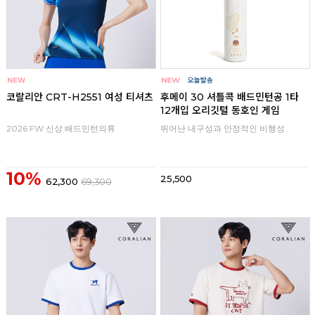
코랄리안 CRT-H2551 여성 티셔츠
후메이 30 셔틀콕 배드민턴공 1타
12개입 오리깃털 동호인 게임
2026 FW 신상 배드민턴의류
뛰어난 내구성과 안정적인 비행성
10%
25,500
62,300
69,300