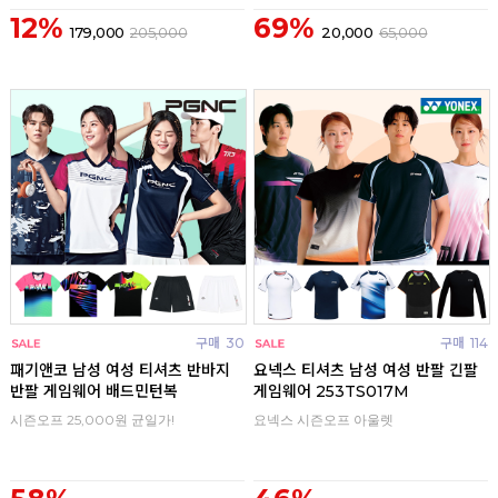
12%
69%
179,000
205,000
20,000
65,000
구매
30
구매
114
패기앤코 남성 여성 티셔츠 반바지
요넥스 티셔츠 남성 여성 반팔 긴팔
반팔 게임웨어 배드민턴복
게임웨어 253TS017M
시즌오프 25,000원 균일가!
요넥스 시즌오프 아울렛