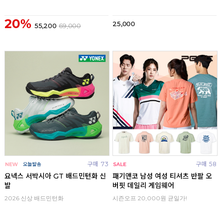
20%
25,000
55,200
69,000
구매
73
구매
58
요넥스 서박시아 GT 배드민턴화 신
패기앤코 남성 여성 티셔츠 반팔 오
발
버핏 데일리 게임웨어
2026 신상 배드민턴화
시즌오프 20,000원 균일가!