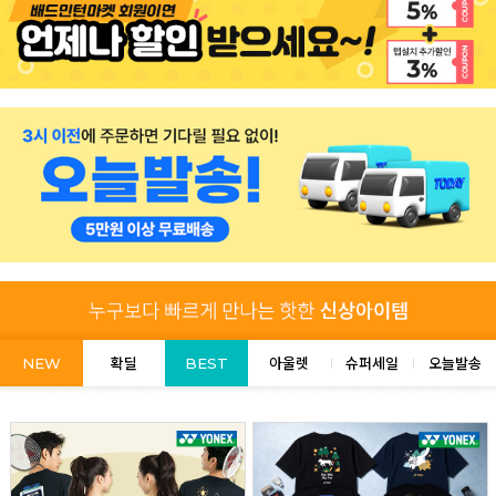
NEW
확딜
BEST
아울렛
슈퍼세일
오늘발송