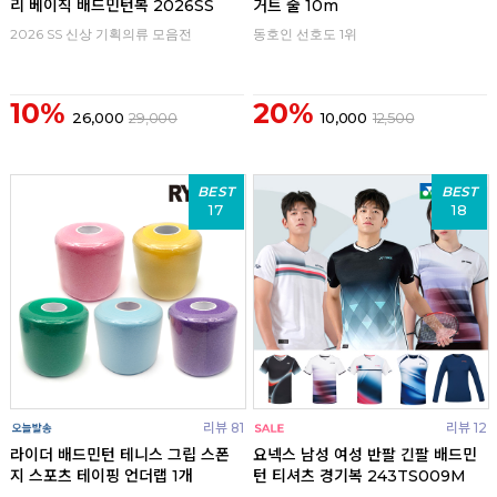
리 베이직 배드민턴복 2026SS
거트 줄 10m
2026 SS 신상 기획의류 모음전
동호인 선호도 1위
10%
20%
26,000
29,000
10,000
12,500
BEST
BEST
17
18
리뷰 81
리뷰 12
라이더 배드민턴 테니스 그립 스폰
요넥스 남성 여성 반팔 긴팔 배드민
지 스포츠 테이핑 언더랩 1개
턴 티셔츠 경기복 243TS009M