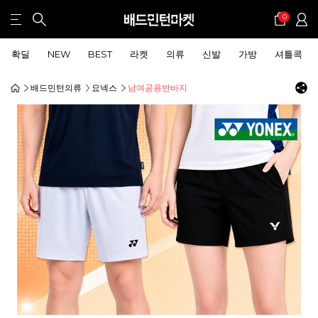
0
확딜
NEW
BEST
라켓
의류
신발
가방
셔틀콕
배드민턴의류
요넥스
남여공용반바지