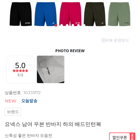
상품번호 : 10335172
브랜드
요넥스 남여 우븐 반바지 하의 배드민턴복
신축성 좋은 반바지 모음전