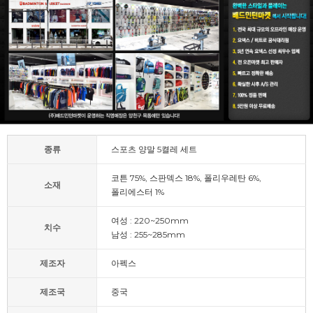
종류
스포츠 양말 5켤레 세트
코튼 75%, 스판덱스 18%, 폴리우레탄 6%,
소재
폴리에스터 1%
여성 : 220~250mm
치수
남성 : 255~285mm
제조자
아펙스
제조국
중국