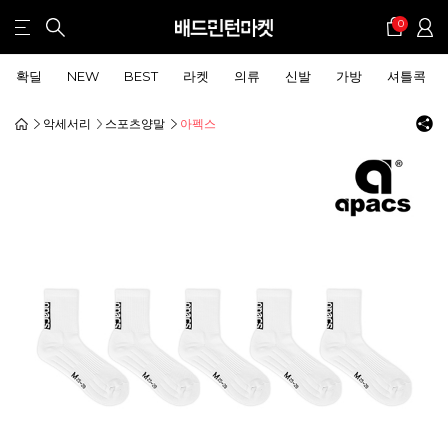
0
확딜
NEW
BEST
라켓
의류
신발
가방
셔틀콕
악세서리
스포츠양말
아펙스