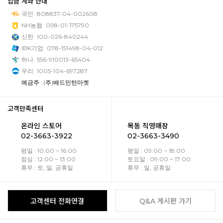
입금 계좌 안내
국민
808837-04-002608
NH농협
098-01-175790
신한
100-026-840244
IBK기업
078-151498-04-012
하나
556-910013-65404
우리
1005-104-697287
예금주 : (주)배드민턴마켓
고객만족센터
온라인 스토어
목동 직영매장
02-3663-3922
02-3663-3490
평일 : 10:00 ~ 16:00
평일 : 09:00 ~ 18:00
점심 : 12:00 ~ 13:00
토요일 : 09:00 ~ 17:00
휴무 : 토, 일, 공휴일
휴무 : 일, 공휴일
고객센터 전화연결
Q&A 게시판 가기