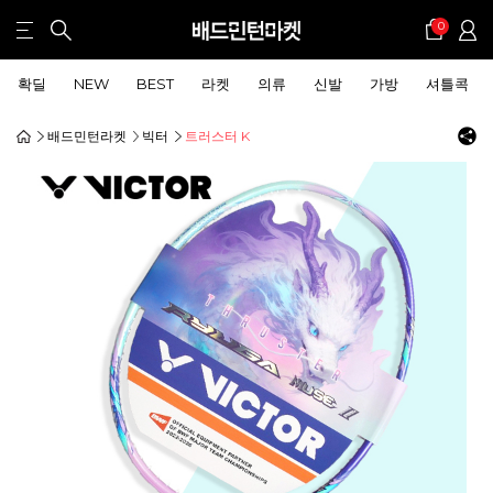
0
확딜
NEW
BEST
라켓
의류
신발
가방
셔틀콕
배드민턴라켓
빅터
트러스터 K