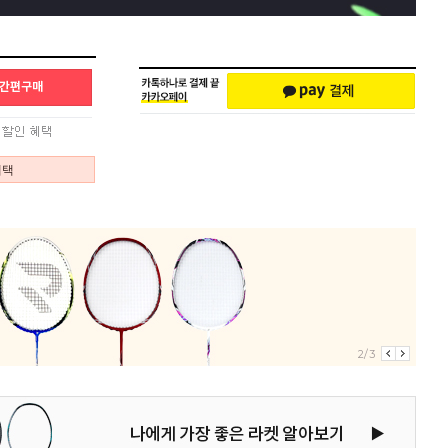
혜택
3/3