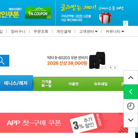
입
장바구니
주문조회
개인결제
고객센터
커뮤니티
2/3