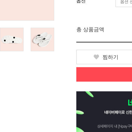
옵션
총 상품금액
찜하기