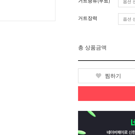
거트종류(무료)
거트장력
총 상품금액
찜하기