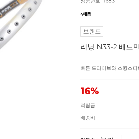
상품번호 : 1683
브랜드
리닝 N33-2 배드민
빠른 드라이브와 스윙스피
16%
적립금
배송비