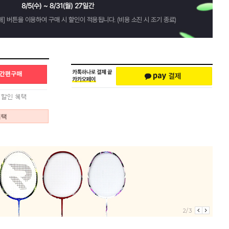
혜택
2/3