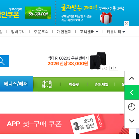
입
장바구니
주문조회
개인결제
고객센터
커뮤니티
2/3