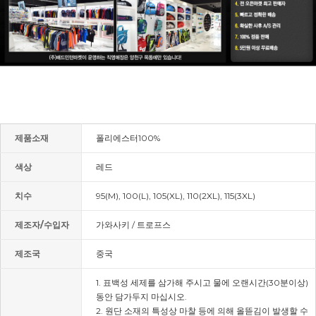
제품소재
폴리에스터100%
색상
레드
치수
95(M), 100(L), 105(XL), 110(2XL), 115(3XL)
제조자/수입자
가와사키 / 트로프스
제조국
중국
1. 표백성 세제를 삼가해 주시고 물에 오랜시간(30분이상)
동안 담가두지 마십시오.
2. 원단 소재의 특성상 마찰 등에 의해 올뜯김이 발생할 수