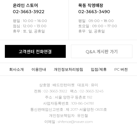
온라인 스토어
목동 직영매장
02-3663-3922
02-3663-3490
평일 : 10:00 ~ 16:00
평일 : 09:00 ~ 18:00
점심 : 12:00 ~ 13:00
토요일 : 09:00 ~ 17:00
휴무 : 토, 일, 공휴일
휴무 : 일, 공휴일
고객센터 전화연결
Q&A 게시판 가기
회사소개
이용안내
개인정보처리방침
입점/제휴
PC 버전
상호명 : 배드민턴마켓 대표자 : 유미
전화 : 02-3663-3922 팩스 : 02-3663-3245
주소 : 서울 양천구 등촌로 192
사업자등록번호 : 109-86-04781
통신판매업신고번호 : 제 2017-서울양천-0835호
개인정보책임자 : 유인철
이메일 : shfence@naver.com