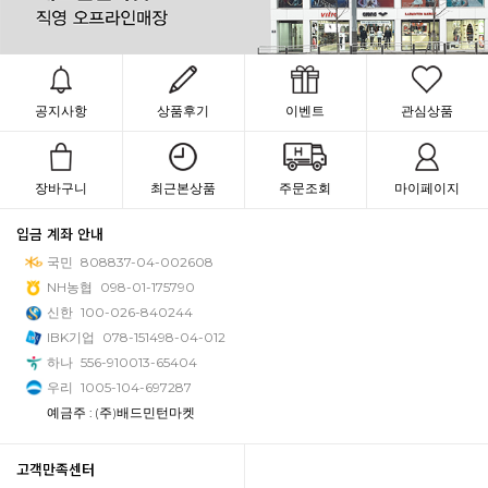
공지사항
상품후기
이벤트
관심상품
장바구니
최근본상품
주문조회
마이페이지
입금 계좌 안내
국민
808837-04-002608
NH농협
098-01-175790
신한
100-026-840244
IBK기업
078-151498-04-012
하나
556-910013-65404
우리
1005-104-697287
예금주 : (주)배드민턴마켓
고객만족센터