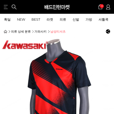
0
확딜
NEW
BEST
라켓
의류
신발
가방
셔틀콕
의류 상세 분류
가와사키
남성티셔츠