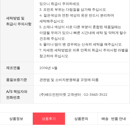
있으니 취급시 주의하세요.
3. 프린트 부위는 다림질을 삼가해 주십시오.
4. 짙은색상과 연한 색상의 옷은 반드시 분리하여
세탁방법 및
세탁해주십시오.
취급시 주의사항
5. 소재나 색상이 서로 다른 부분이 혼합된 제품일때는
이염될 우려가 있으니 빠른 시간내에 세탁 및 약하게 탈수
건조해 주십시오.
6. 물이나 땀이 밴 경우에는 신속히 세탁을 해주십시오.
7. 자세한 세탁방법은 의류 안쪽의 취급시 주의사항 라벨을
참고하여 주십시오.
제조연월
2016년 4월
품질보증기준
관련법 및 소비자분쟁해결 규정에 따름
A/S 책임자와
(주)배드민턴마켓 고객센터 : 02-3663-3922
전화번호
상품정보
상품후기
상품문의
배송 · 반품 안내