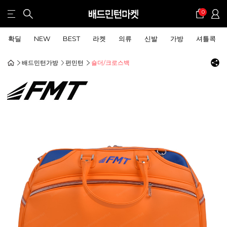
0
확딜
NEW
BEST
라켓
의류
신발
가방
셔틀콕
배드민턴가방
펀민턴
숄더/크로스백