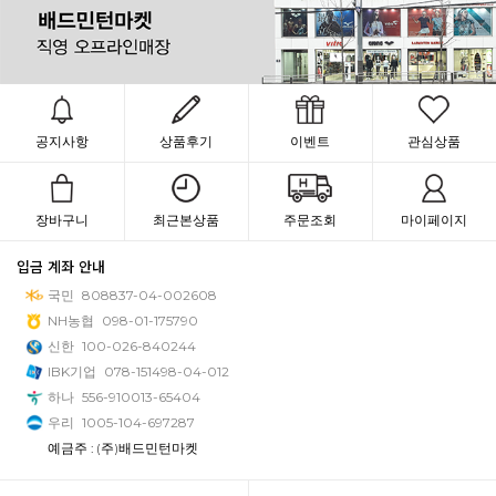
공지사항
상품후기
이벤트
관심상품
장바구니
최근본상품
주문조회
마이페이지
입금 계좌 안내
국민
808837-04-002608
NH농협
098-01-175790
신한
100-026-840244
IBK기업
078-151498-04-012
하나
556-910013-65404
우리
1005-104-697287
예금주 : (주)배드민턴마켓