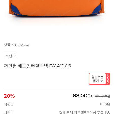
상품번호 : 22336
브랜드
펀민턴 배드민턴멀티백 FG1401 OR
88,000
20%
원
110,000원
적립금
880원
배송비
결제 금액 기준 5만원이상 무료배송