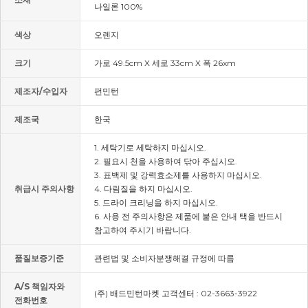
나일론 100%
색상
오렌지
크기
가로 49.5cm X 세로 33cm X 폭 26xm
제조자/수입자
펀민턴
제조국
한국
1. 세탁기로 세탁하지 마십시오.
2. 필요시 천을 사용하여 닦아 주십시오.
3. 표백제 및 강력효소제를 사용하지 마십시오.
취급시 주의사항
4. 다림질을 하지 마십시오.
5. 드라이 크리닝을 하지 마십시오.
6. 사용 전 주의사항은 제품에 붙은 안내 택을 반드시
참고하여 주시기 바랍니다.
품질보증기준
관련법 및 소비자분쟁해결 규정에 따름
A/S 책임자와
(주) 배드민턴마켓 고객센터 : 02-3663-3922
전화번호