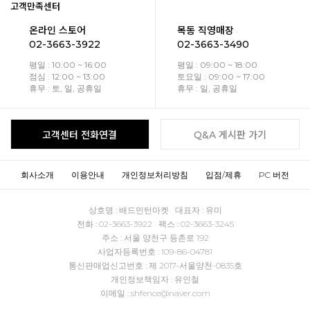
고객만족센터
온라인 스토어
목동 직영매장
02-3663-3922
02-3663-3490
평일 : 10:00 ~ 16:00
평일 : 09:00 ~ 18:00
점심 : 12:00 ~ 13:00
토요일 : 09:00 ~ 17:00
휴무 : 토, 일, 공휴일
휴무 : 일, 공휴일
고객센터 전화연결
Q&A 게시판 가기
회사소개
이용안내
개인정보처리방침
입점/제휴
PC 버전
상호명 : 배드민턴마켓 대표자 : 유미
전화 : 02-3663-3922 팩스 : 02-3663-3245
주소 : 서울 양천구 등촌로 192
사업자등록번호 : 109-86-04781
통신판매업신고번호 : 제 2017-서울양천-0835호
개인정보책임자 : 유인철
이메일 : shfence@naver.com