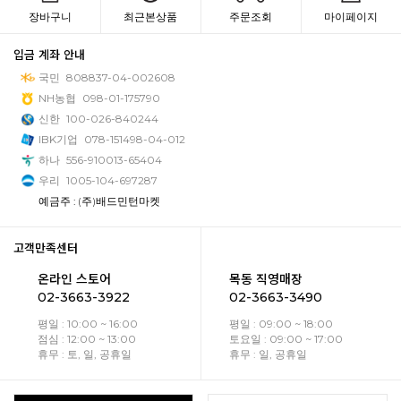
장바구니
최근본상품
주문조회
마이페이지
입금 계좌 안내
국민
808837-04-002608
NH농협
098-01-175790
신한
100-026-840244
IBK기업
078-151498-04-012
하나
556-910013-65404
우리
1005-104-697287
예금주 : (주)배드민턴마켓
고객만족센터
온라인 스토어
목동 직영매장
02-3663-3922
02-3663-3490
평일 : 10:00 ~ 16:00
평일 : 09:00 ~ 18:00
점심 : 12:00 ~ 13:00
토요일 : 09:00 ~ 17:00
휴무 : 토, 일, 공휴일
휴무 : 일, 공휴일