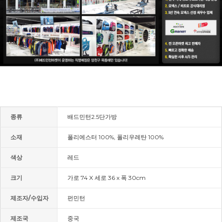
종류
배드민턴2.5단가방
소재
폴리에스터 100%, 폴리우레탄 100%
색상
레드
크기
가로 74 X 세로 36 x 폭 30cm
제조자/수입자
펀민턴
제조국
중국