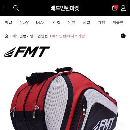
0
확딜
NEW
BEST
라켓
의류
신발
가방
셔틀콕
배드민턴가방
펀민턴
배드민턴/테니스가방