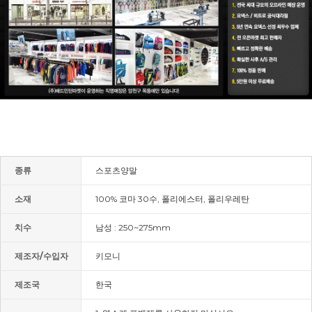
종류
스포츠양말
소재
100% 코마 30수, 폴리에스터, 폴리우레탄
치수
남성 : 250~275mm
제조자/수입자
키모니
제조국
한국