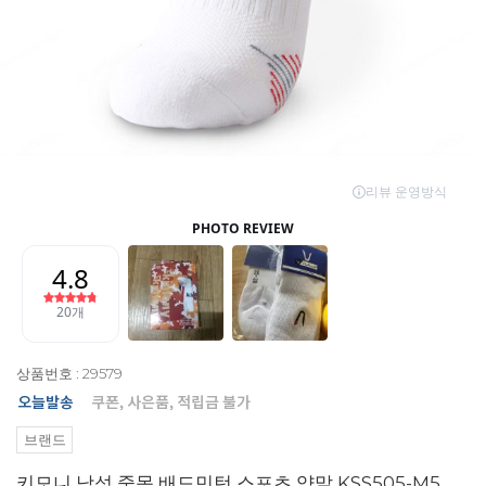
상품번호 : 29579
브랜드
키모니 남성 중목 배드민턴 스포츠 양말 KSS505-M5