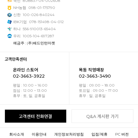
국민
808837-04-002608
NH농협
098-01-175790
신한
100-026-840244
IBK기업
078-151498-04-012
하나
556-910013-65404
우리
1005-104-697287
예금주 : (주)배드민턴마켓
고객만족센터
온라인 스토어
목동 직영매장
02-3663-3922
02-3663-3490
평일 : 10:00 ~ 16:00
평일 : 09:00 ~ 18:00
점심 : 12:00 ~ 13:00
토요일 : 09:00 ~ 17:00
휴무 : 토, 일, 공휴일
휴무 : 일, 공휴일
고객센터 전화연결
Q&A 게시판 가기
회사소개
이용안내
개인정보처리방침
입점/제휴
PC 버전