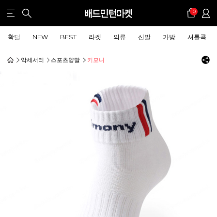
0
확딜
NEW
BEST
라켓
의류
신발
가방
셔틀콕
악세서리
스포츠양말
키모니