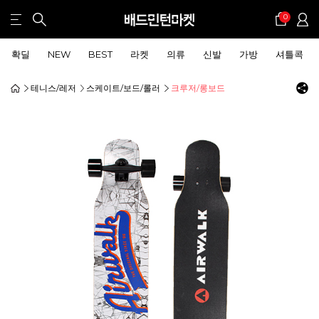
0
확딜
NEW
BEST
라켓
의류
신발
가방
셔틀콕
테니스/레저
스케이트/보드/롤러
크루저/롱보드