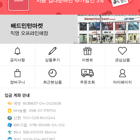
공지사항
상품후기
이벤트
관심상품
장바구니
최근본상품
주문조회
마이페이지
입금 계좌 안내
국민
808837-04-002608
NH농협
098-01-175790
신한
100-026-840244
IBK기업
078-151498-04-012
하나
556-910013-65404
우리
1005-104-697287