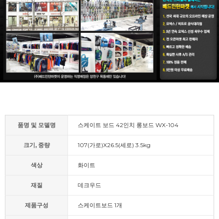
품명 및 모델명
스케이트 보드 42인치 롱보드 WX-104
크기, 중량
107(가로)X26.5(세로) 3.5kg
색상
화이트
재질
데크우드
제품구성
스케이트보드 1개