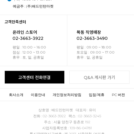
예금주 : (주)배드민턴마켓
고객만족센터
온라인 스토어
목동 직영매장
02-3663-3922
02-3663-3490
평일 : 10:00 ~ 16:00
평일 : 09:00 ~ 18:00
점심 : 12:00 ~ 13:00
토요일 : 09:00 ~ 17:00
휴무 : 토, 일, 공휴일
휴무 : 일, 공휴일
고객센터 전화연결
Q&A 게시판 가기
회사소개
이용안내
개인정보처리방침
입점/제휴
PC 버전
상호명 : 배드민턴마켓 대표자 : 유미
전화 : 02-3663-3922 팩스 : 02-3663-3245
주소 : 서울 양천구 등촌로 192
사업자등록번호 : 109-86-04781
통신판매업신고번호 : 제 2017-서울양천-0835호