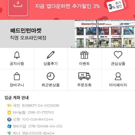
공지사항
상품후기
이벤트
관심상품
장바구니
최근본상품
주문조회
마이페이지
입금 계좌 안내
국민
808837-04-002608
NH농협
098-01-175790
신한
100-026-840244
IBK기업
078-151498-04-012
하나
556-910013-65404