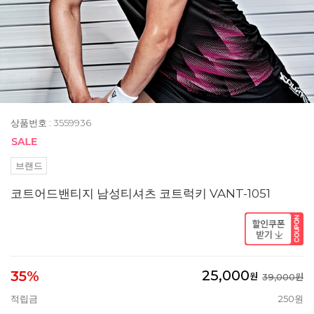
상품번호 : 3559936
브랜드
코트어드밴티지 남성티셔츠 코트럭키 VANT-1051
25,000
35%
원
39,000원
적립금
250원