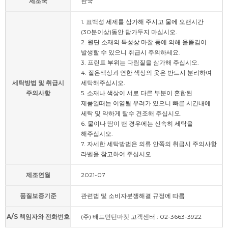
제조국
한국
1. 표백성 세제를 삼가해 주시고 물에 오랜시간
(30분이상)동안 담가두지 마십시오.
2. 원단 소재의 특성상 마찰 등에 의해 올뜯김이
발생할 수 있으니 취급시 주의하세요.
3. 프린트 부위는 다림질을 삼가해 주십시오.
4. 짙은색상과 연한 색상의 옷은 반드시 분리하여
세탁방법 및 취급시
세탁해주십시오.
주의사항
5. 소재나 색상이 서로 다른 부분이 혼합된
제품일때는 이염될 우려가 있으니 빠른 시간내에
세탁 및 약하게 탈수 건조해 주십시오.
6. 물이나 땀이 밴 경우에는 신속히 세탁을
해주십시오.
7. 자세한 세탁방법은 의류 안쪽의 취급시 주의사항
라벨을 참고하여 주십시오.
제조연월
2021-07
품질보증기준
관련법 및 소비자분쟁해결 규정에 따름
A/S 책임자와 전화번호
(주) 배드민턴마켓 고객센터 : 02-3663-3922