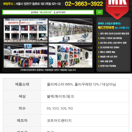
제품소재
폴리에스터 88%, 폴리우레탄 12% / 대상아님
색상
블랙/화이트/핑크
치수
95, 100, 105, 110
제조자
코트어드밴티지