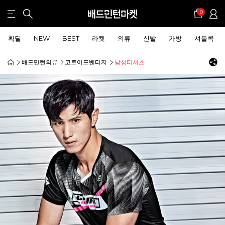
0
확딜
NEW
BEST
라켓
의류
신발
가방
셔틀콕
배드민턴의류
코트어드밴티지
남성티셔츠