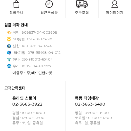
장바구니
최근본상품
주문조회
마이페이지
입금 계좌 안내
국민
808837-04-002608
NH농협
098-01-175790
신한
100-026-840244
IBK기업
078-151498-04-012
하나
556-910013-65404
우리
1005-104-697287
예금주 : (주)배드민턴마켓
고객만족센터
온라인 스토어
목동 직영매장
02-3663-3922
02-3663-3490
평일 : 10:00 ~ 16:00
평일 : 09:00 ~ 18:00
점심 : 12:00 ~ 13:00
토요일 : 09:00 ~ 17:00
휴무 : 토, 일, 공휴일
휴무 : 일, 공휴일