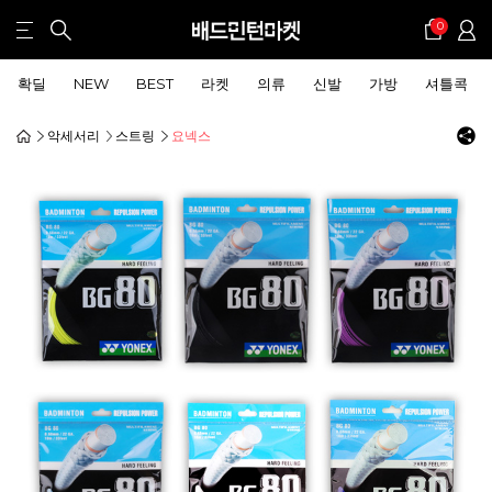
0
확딜
NEW
BEST
라켓
의류
신발
가방
셔틀콕
악세서리
스트링
요넥스