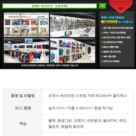
품명 및 모델명
요넥스 배드민턴 스트링 거트 BG66UM 울티맥스
크기, 중량
길이 10m / 지름 0.65mm / 중량 약 12g
블랙, 형광그린, 오렌지, 네온핑크, 펄네이비, 레드,
색상
옐로우, 메탈릭 화이트