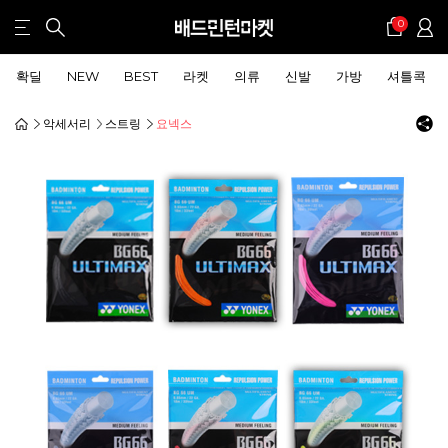
0
확딜
NEW
BEST
라켓
의류
신발
가방
셔틀콕
악세서리
스트링
요넥스