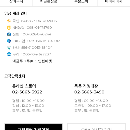
장바구니
최근본상품
주문조회
마이페이지
입금 계좌 안내
국민
808837-04-002608
NH농협
098-01-175790
신한
100-026-840244
IBK기업
078-151498-04-012
하나
556-910013-65404
우리
1005-104-697287
예금주 : (주)배드민턴마켓
고객만족센터
온라인 스토어
목동 직영매장
02-3663-3922
02-3663-3490
평일 : 10:00 ~ 16:00
평일 : 09:00 ~ 18:00
점심 : 12:00 ~ 13:00
토요일 : 09:00 ~ 17:00
휴무 : 토, 일, 공휴일
휴무 : 일, 공휴일