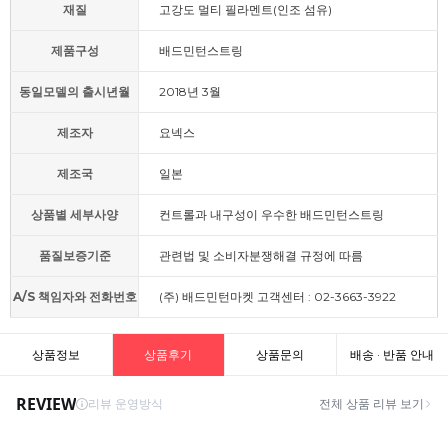
재질
고강도 멀티 필라멘트(인조 섬유)
제품구성
배드민턴스트링
동일모델의 출시년월
2018년 3월
제조자
요넥스
제조국
일본
상품별 세부사양
컨트롤과 내구성이 우수한 배드민턴스트링
품질보증기준
관련법 및 소비자분쟁해결 규정에 따름
A/S 책임자와 전화번호
(주) 배드민턴마켓 고객센터 : 02-3663-3922
상품정보
상품후기
상품문의
배송 · 반품 안내