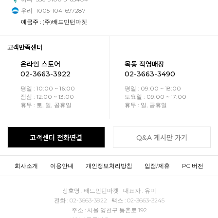
우리
1005-104-697287
예금주 : (주)배드민턴마켓
고객만족센터
온라인 스토어
목동 직영매장
02-3663-3922
02-3663-3490
평일 : 10:00 ~ 16:00
평일 : 09:00 ~ 18:00
점심 : 12:00 ~ 13:00
토요일 : 09:00 ~ 17:00
휴무 : 토, 일, 공휴일
휴무 : 일, 공휴일
고객센터 전화연결
Q&A 게시판 가기
회사소개
이용안내
개인정보처리방침
입점/제휴
PC 버전
상호명 : 배드민턴마켓 대표자 : 유미
전화 : 02-3663-3922 팩스 : 02-3663-3245
주소 : 서울 양천구 등촌로 192