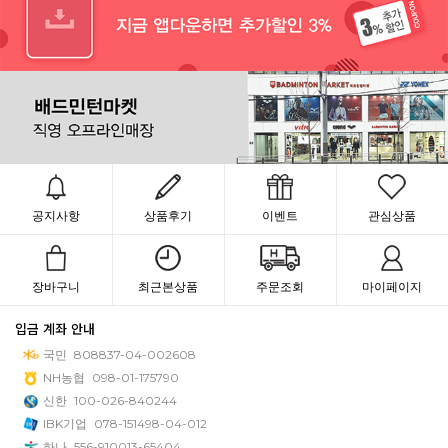
공지사항
상품후기
이벤트
관심상품
장바구니
최근본상품
주문조회
마이페이지
입금 계좌 안내
국민
808837-04-002608
NH농협
098-01-175790
신한
100-026-840244
IBK기업
078-151498-04-012
하나
556-910013-65404