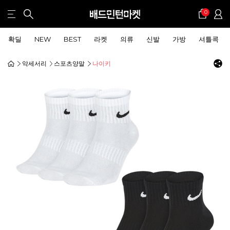
0
확딜
NEW
BEST
라켓
의류
신발
가방
셔틀콕
악세서리
스포츠양말
나이키