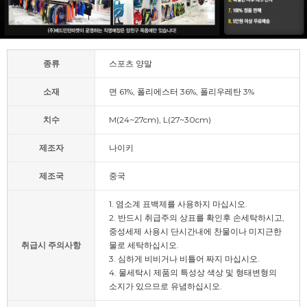
종류
스포츠 양말
소재
면 61%, 폴리에스터 36%, 폴리우레탄 3%
치수
M(24~27cm), L(27~30cm)
제조자
나이키
제조국
중국
1. 염소계 표백제를 사용하지 마십시오.
2. 반드시 취급주의 상표를 확인후 손세탁하시고,
중성세제 사용시 단시간내에 찬물이나 미지근한
취급시 주의사항
물로 세탁하십시오.
3. 심하게 비비거나 비틀어 짜지 마십시오.
4. 물세탁시 제품의 특성상 색상 및 형태변형의
소지가 있으므로 유념하십시오.