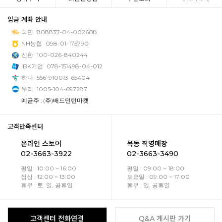
입금 계좌 안내
국민
808837-04-002608
NH농협
098-01-175790
신한
100-026-840244
IBK기업
078-151498-04-012
하나
556-910013-65404
우리
1005-104-697287
예금주 : (주)배드민턴마켓
고객만족센터
온라인 스토어
목동 직영매장
02-3663-3922
02-3663-3490
평일 : 10:00 ~ 16:00
평일 : 09:00 ~ 18:00
점심 : 12:00 ~ 13:00
토요일 : 09:00 ~ 17:00
휴무 : 토, 일, 공휴일
휴무 : 일, 공휴일
고객센터 전화연결
Q&A 게시판 가기