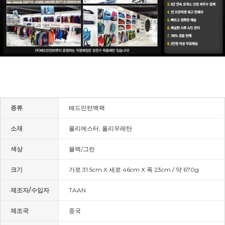
종류
배드민턴백팩
소재
폴리에스터, 폴리우레탄
색상
블랙/그린
크기
가로 31.5cm X 세로 46cm X 폭 23cm / 약 670g
제조자/수입자
TAAN
제조국
중국