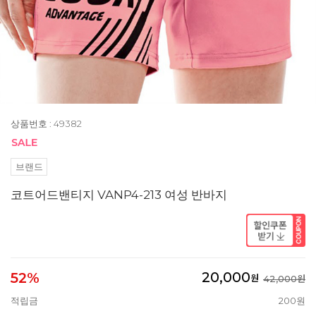
상품번호 : 49382
브랜드
코트어드밴티지 VANP4-213 여성 반바지
20,000
52%
원
42,000원
적립금
200원