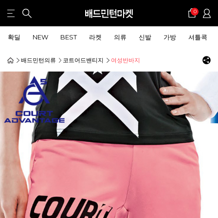
0
확딜
NEW
BEST
라켓
의류
신발
가방
셔틀콕
배드민턴의류
코트어드밴티지
여성반바지