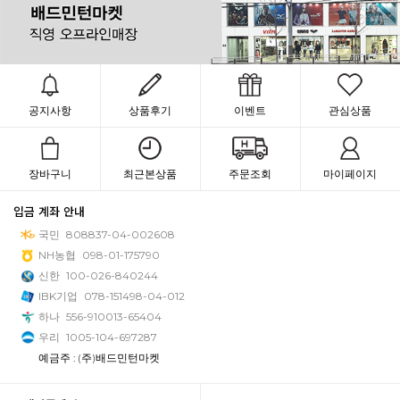
공지사항
상품후기
이벤트
관심상품
장바구니
최근본상품
주문조회
마이페이지
입금 계좌 안내
국민
808837-04-002608
NH농협
098-01-175790
신한
100-026-840244
IBK기업
078-151498-04-012
하나
556-910013-65404
우리
1005-104-697287
예금주 : (주)배드민턴마켓