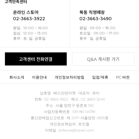
고객만족센터
온라인 스토어
목동 직영매장
02-3663-3922
02-3663-3490
평일 : 10:00 ~ 16:00
평일 : 09:00 ~ 18:00
점심 : 12:00 ~ 13:00
토요일 : 09:00 ~ 17:00
휴무 : 토, 일, 공휴일
휴무 : 일, 공휴일
고객센터 전화연결
Q&A 게시판 가기
회사소개
이용안내
개인정보처리방침
입점/제휴
PC 버전
상호명 : 배드민턴마켓 대표자 : 유미
전화 : 02-3663-3922 팩스 : 02-3663-3245
주소 : 서울 양천구 등촌로 192
사업자등록번호 : 109-86-04781
통신판매업신고번호 : 제 2017-서울양천-0835호
개인정보책임자 : 유인철
이메일 : shfence@naver.com