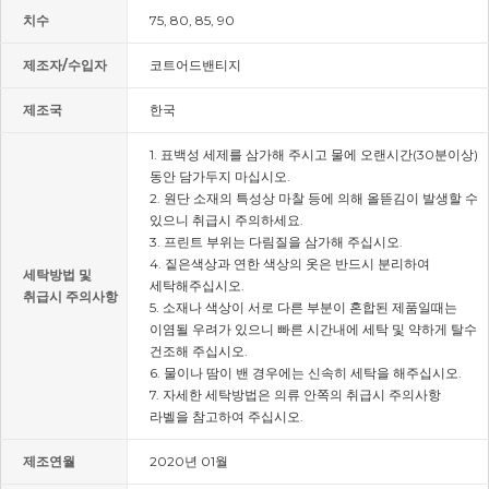
치수
75, 80, 85, 90
제조자/수입자
코트어드밴티지
제조국
한국
1. 표백성 세제를 삼가해 주시고 물에 오랜시간(30분이상)
동안 담가두지 마십시오.
2. 원단 소재의 특성상 마찰 등에 의해 올뜯김이 발생할 수
있으니 취급시 주의하세요.
3. 프린트 부위는 다림질을 삼가해 주십시오.
4. 짙은색상과 연한 색상의 옷은 반드시 분리하여
세탁방법 및
세탁해주십시오.
취급시 주의사항
5. 소재나 색상이 서로 다른 부분이 혼합된 제품일때는
이염될 우려가 있으니 빠른 시간내에 세탁 및 약하게 탈수
건조해 주십시오.
6. 물이나 땀이 밴 경우에는 신속히 세탁을 해주십시오.
7. 자세한 세탁방법은 의류 안쪽의 취급시 주의사항
라벨을 참고하여 주십시오.
제조연월
2020년 01월