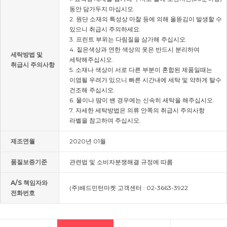
동안 담가두지 마십시오.
2. 원단 소재의 특성상 마찰 등에 의해 올뜯김이 발생할 수
있으니 취급시 주의하세요.
3. 프린트 부위는 다림질을 삼가해 주십시오.
4. 짙은색상과 연한 색상의 옷은 반드시 분리하여
세탁방법 및
세탁해주십시오.
취급시 주의사항
5. 소재나 색상이 서로 다른 부분이 혼합된 제품일때는
이염될 우려가 있으니 빠른 시간내에 세탁 및 약하게 탈수
건조해 주십시오.
6. 물이나 땀이 밴 경우에는 신속히 세탁을 해주십시오.
7. 자세한 세탁방법은 의류 안쪽의 취급시 주의사항
라벨을 참고하여 주십시오.
제조연월
2020년 01월
품질보증기준
관련법 및 소비자분쟁해결 규정에 따름
A/S 책임자와
(주)배드민턴마켓 고객센터 : 02-3663-3922
전화번호