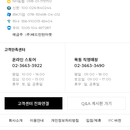
NH농협
098-01-175790
신한
100-026-840244
IBK기업
078-151498-04-012
하나
556-910013-65404
우리
1005-104-697287
예금주 : (주)배드민턴마켓
고객만족센터
온라인 스토어
목동 직영매장
02-3663-3922
02-3663-3490
평일 : 10:00 ~ 16:00
평일 : 09:00 ~ 18:00
점심 : 12:00 ~ 13:00
토요일 : 09:00 ~ 17:00
휴무 : 토, 일, 공휴일
휴무 : 일, 공휴일
고객센터 전화연결
Q&A 게시판 가기
회사소개
이용안내
개인정보처리방침
입점/제휴
PC 버전