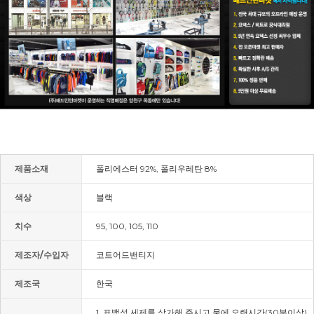
제품소재
폴리에스터 92%, 폴리우레탄 8%
색상
블랙
치수
95, 100, 105, 110
제조자/수입자
코트어드밴티지
제조국
한국
1. 표백성 세제를 삼가해 주시고 물에 오랜시간(30분이상)