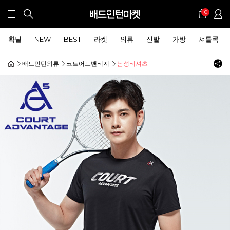
0
확딜
NEW
BEST
라켓
의류
신발
가방
셔틀콕
배드민턴의류
코트어드밴티지
남성티셔츠