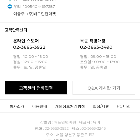
우리
1005-104-697287
예금주 : (주)배드민턴마켓
고객만족센터
온라인 스토어
목동 직영매장
02-3663-3922
02-3663-3490
평일 : 10:00 ~ 16:00
평일 : 09:00 ~ 18:00
점심 : 12:00 ~ 13:00
토요일 : 09:00 ~ 17:00
휴무 : 토, 일, 공휴일
휴무 : 일, 공휴일
고객센터 전화연결
Q&A 게시판 가기
회사소개
이용안내
개인정보처리방침
입점/제휴
PC 버전
상호명 : 배드민턴마켓 대표자 : 유미
전화 : 02-3663-3922 팩스 : 02-3663-3245
주소 : 서울 양천구 등촌로 192