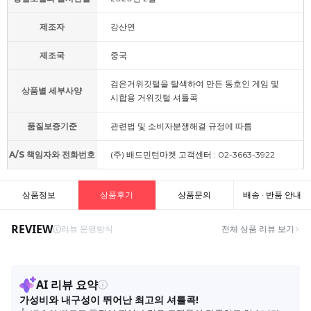
제조자
강산연
제조국
중국
검은거위깃털을 탈색하여 만든 동호인 게임 및
상품별 세부사양
시합용 거위깃털 셔틀콕
품질보증기준
관련법 및 소비자분쟁해결 규정에 따름
A/S 책임자와 전화번호
(주) 배드민턴마켓 고객센터 : 02-3663-3922
상품정보
상품후기
상품문의
배송 · 반품 안내