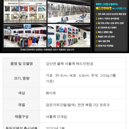
품명 및 모델명
강산연 블랙 셔틀콕 배드민턴공
가로 : 39.3cm, 세로 : 6.6cm, 무게 : 202g (1통
크기, 중량
기준)
색상
화이트
재질
검은거위깃털(탈색), 천연 복합 2단 코르크
제품구성
셔틀콕 12개입
동일모델의 출시년월
2020년 2월