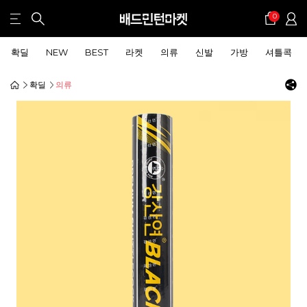
0
확딜
NEW
BEST
라켓
의류
신발
가방
셔틀콕
확딜
의류