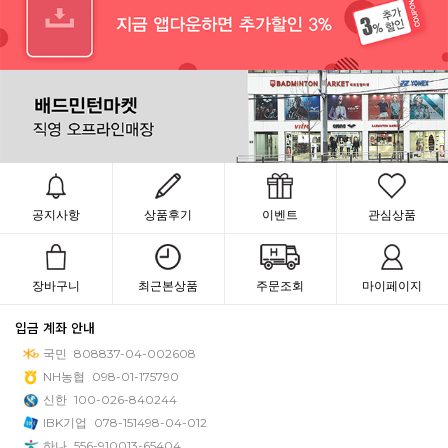
공지사항
상품후기
이벤트
관심상품
장바구니
최근본상품
주문조회
마이페이지
입금 계좌 안내
국민
808837-04-002608
NH농협
098-01-175790
신한
100-026-840244
IBK기업
078-151498-04-012
하나
556-910013-65404