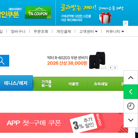
입
장바구니
주문조회
개인결제
고객센터
커뮤니티
2/3