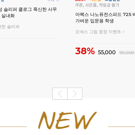
구매
80
플레어 700 게임 배드민턴라
요넥스 벚꽃에디션 헤어밴드 
입문용 2026
포츠 양말 배드민턴용품
한정판 동호인 라켓
벚꽃에디션 악세서리 모음전
36,000
152,000
10%
4,500
5,000