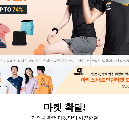
스 파워쿠션 65Z4 재입고!
요넥스 벚꽃에디션 마지막 재입고
요넥스 서박시아 뉴컬러
마켓 확딜!
가격을 확뺀 마켓만의 화끈한딜