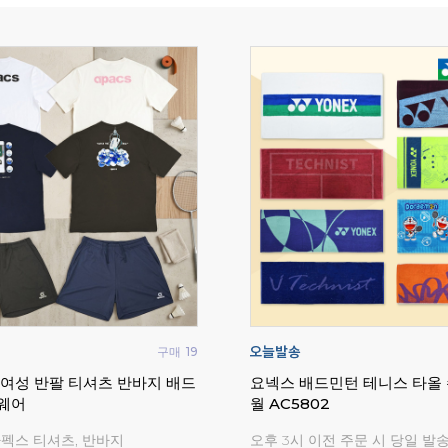
구매
823
리닝 배드민턴 테니스 오버 타
라이더 플로우 배드민턴화 인
라켓 테이프
시화 와이드
리닝 라켓 그립 50% 특가세일!