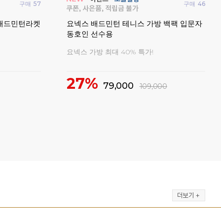
구매
375
펄스
구매
75
셔츠
손목밴드 스
빅터 브레이브소드12프로 배드민턴라켓
20
4U 동호인용 가벼운 라켓
기간 한정 사은품 증정 이벤트!
1
24%
219,000
290,000