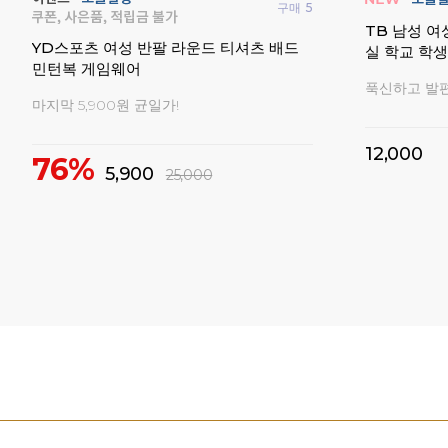
구매
46
구매
324
입문자
요넥스 나노
요넥스 남성 여성 티셔츠 배드민턴 경기복
켓 동호인용 
탁구복 이지웨어
셔터시리즈 
모든 반팔 19,000원 균일가!
10%
1
34%
19,000
29,000