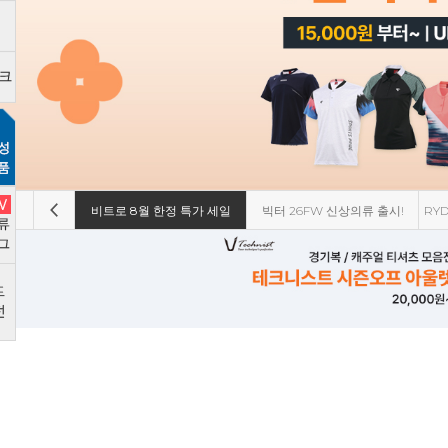
정 특가 세일
빅터 26FW 신상의류 출시!
RYDER 광복절 티셔츠 에디션!
요넥