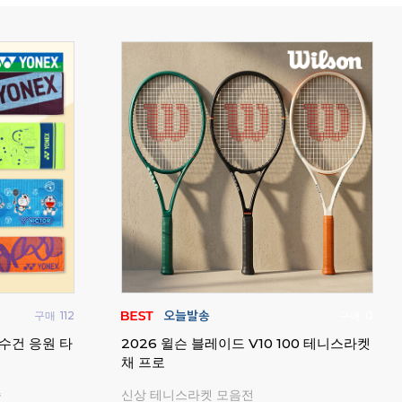
구매
377
구매
6
올 쿠션 그립
업튼 덕트 비치 슈즈 클로그 슬리퍼 샌들
테크
배드민턴 사무실 실내화
기복
귀여운 캐릭터 파츠 10개 증정
6가