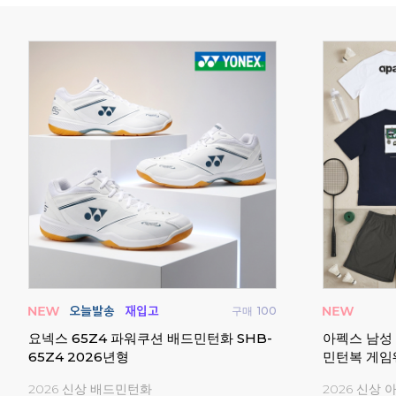
구매
0
구매
30
스라켓
업튼 어반 배드민턴 테니스 백팩 배낭 스포
요넥스 스트
츠 가방
도어화 스쿼