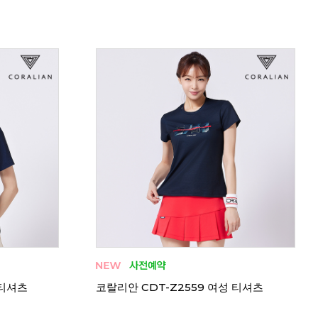
 티셔츠
코랄리안 CRT-H2548 여성 티셔츠
코랄리
여성