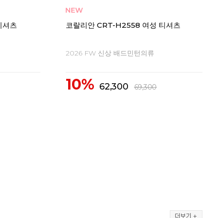
X2563 남성
코랄리안 CDT-X1562 CDT-X2562 남성
코랄리
여성 티셔츠
여성
2026 FW 신상 배드민턴의류
20
10%
1
43,400
48,300