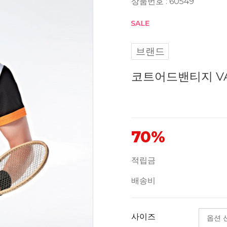
상품번호 : 60549
브랜드
코트어드밴티지 VA
70%
적립금
배송비
사이즈