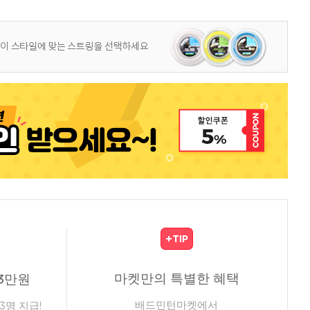
마켓만의 특별한 혜택
3만원
배드민턴마켓에서
3명 지급!