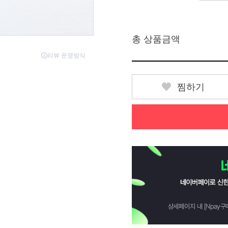
총 상품금액
찜하기