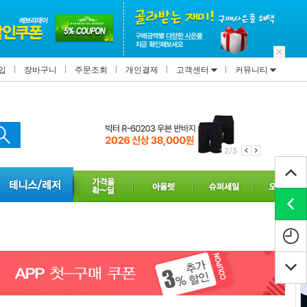
입
장바구니
주문조회
개인결제
고객센터
커뮤니티
2/3