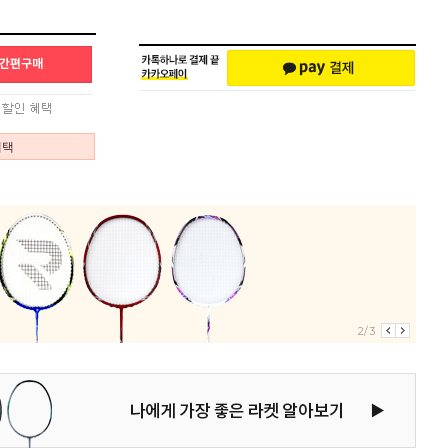
혜택
2/3